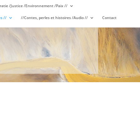
atie /Justice /Environnement /Paix //
s //
//Contes, perles et histoires /Audio //
Contact
S