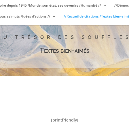
oire depuis 1945 /Monde: son état, ses devenirs /Humanité //
//Démocr
ous azimuts /Idées d’actions //
//Recueil de citations /Textes bien-aimé
AU TRÉSOR DES SOUFFLE
Textes bien-aimés
[printfriendly]