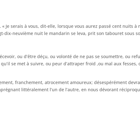
 Je serais à vous, dit-elle, lorsque vous aurez passé cent nuits à
gt-dix-neuvième nuit le mandarin se leva, prit son tabouret sous son
écevoir, ou d’être déçu, ou volonté de ne pas se soumettre, ou ref
’il se met à suivre, ou peur d’attraper froid ,ou mal aux fesses, ou 
ent, franchement, atrocement amoureux; désespérément devrais-j
prégnant littéralement l’un de l’autre, en nous dévorant réciproqu