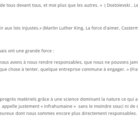
tous devant tous, et moi plus que les autres. » ( Dostoïevski , Le
r aux lois injustes.» (Martin Luther King, La force d’aimer, Caster
ais ont une grande force :
e nous avons à nous rendre responsables, que nous ne pouvons jam
elque chose à tenter, quelque entreprise commune à engager. » (Franc
s progrès matériels grâce à une science dominant la nature ce qui a
 appelle justement « infrahumaine » sans le moindre souci ni de c
reux dont nous sommes encore plus directement responsables. » 