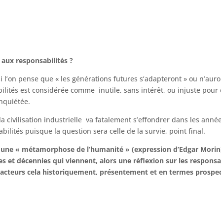
ve aux responsabilités ?
i l’on pense que « les générations futures s’adapteront » ou n’auron
bilités est considérée comme inutile, sans intérêt, ou injuste pour 
nquiétée.
si la civilisation industrielle va fatalement s’effondrer dans les a
ilités puisque la question sera celle de la survie, point final.
 à une « métamorphose de l’humanité » (expression d’Edgar Morin) 
s et décennies qui viennent, alors une réflexion sur les responsab
acteurs cela historiquement, présentement et en termes prospec