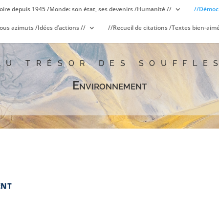
oire depuis 1945 /Monde: son état, ses devenirs /Humanité //
//Démocr
ous azimuts /Idées d’actions //
//Recueil de citations /Textes bien-aimé
AU TRÉSOR DES SOUFFLE
Environnement
ENT