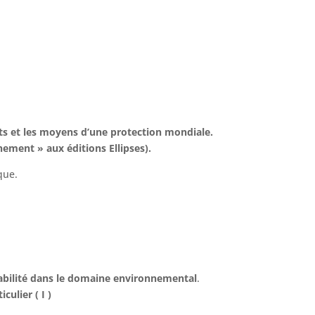
nts et les moyens d’une protection mondiale.
nement » aux éditions Ellipses).
que.
abilité dans le domaine environnemental
.
iculier
( I )