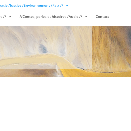
atie /Justice /Environnement /Paix //
s //
//Contes, perles et histoires /Audio //
Contact
S