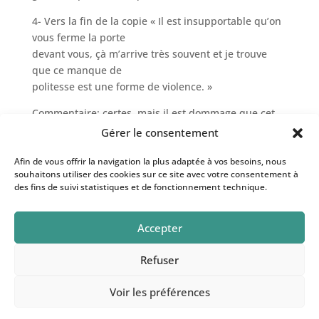
4- Vers la fin de la copie « Il est insupportable qu’on
vous ferme la porte
devant vous, çà m’arrive très souvent et je trouve
que ce manque de
politesse est une forme de violence. »
Commentaire: certes, mais il est dommage que cet
exemple arrive presque
Gérer le consentement
en conclusion alors que vous aviez évoqué d’autres
Afin de vous offrir la navigation la plus adaptée à vos besoins, nous
formes de violences
souhaitons utiliser des cookies sur ce site avec votre consentement à
plus… marquantes. Ne vous inquiétez pas outre
des fins de suivi statistiques et de fonctionnement technique.
mesure, des personnes
attentives existent, vous en rencontrerez. Oui « la
Accepter
politesse est à l’homme ce
que le parfum est à la fleur. »
Refuser
Voir les préférences
Au trésor des souffles © 2026 - Illustration: Curioso