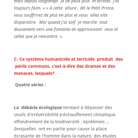
mais depuis longtemps je ne peux plus m’arrêter, j’ai
toujours faim. » « A cette allure , dit le Petit Prince,
vous souffrirez de plus en plus et vous allez vite
disparaitre. Moi quand j’ai soif je marche tout
doucement vers une fontaine en apprivoisant ceux et
celles que je rencontre. ».
C-
Ce système humanicide et terricide produit des
périls communs, c’est-à-dire des drames et des
menaces, lesquels?
Quatre séries :
La débâcle écologique
tendant à dépasser des
seuils d’irréversibilité
(
réchauffement climatique,
effondrement de la biodiversité , épidémies …
(lesquelles ont en partie pour cause la place
écrasante de l’homme dans la nature, des études