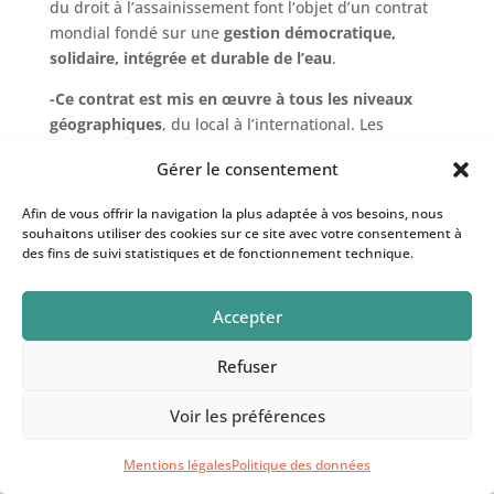
du droit à l’assainissement font l’objet d’un contrat
mondial fondé sur une
gestion démocratique,
solidaire, intégrée et durable de l’eau
.
-Ce contrat est mis en œuvre à tous les niveaux
géographiques
, du local à l’international. Les
communautés locales y jouent un rôle essentiel.
Gérer le consentement
-Tout être humain doit disposer d’au moins 20
Afin de vous offrir la navigation la plus adaptée à vos besoins, nous
litres d’eau potable par jour, gratuits pour les
souhaitons utiliser des cookies sur ce site avec votre consentement à
personnes les plus pauvres
.(proposition du PNUD
).
des fins de suivi statistiques et de fonctionnement technique.
-Pour lutter contre le gaspillage et la réduction des
inégalités devrait être instauré un tarif progressif
Accepter
de l’eau avec une gratuité de la consommation de
base puis un prix augmentant pour les sur-
Refuser
consommations .
Voir les préférences
4-Les luttes pour les économies de consommation
Mentions légales
Politique des données
dans l’agriculture