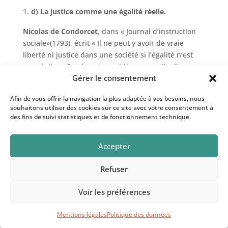
d) La justice comme une égalité réelle.
Nicolas de Condorcet
, dans « Journal d’instruction
sociale»(1793), écrit « Il ne peut y avoir de vraie
liberté ni justice dans une société si l’égalité n’est
pas réelle. » Condorcet considère en particulier
Gérer le consentement
l’instruction nationale comme « un devoir de
justice. »
Afin de vous offrir la navigation la plus adaptée à vos besoins, nous
souhaitons utiliser des cookies sur ce site avec votre consentement à
e) La justice comme produit de la classe
des fins de suivi statistiques et de fonctionnement technique.
dominante.
Karl Marx,
dans « Le Capital. Critique de l’économie
Accepter
politique. »(1867) pense que la justice, comme aussi
par exemple le droit, est une superstructure, c’est-à-
Refuser
dire un produit des infrastructures autrement dit
des rapports de forces économiques, des rapports
Voir les préférences
des classes sociales. La classe dominante qui
possède le pouvoir économique répartit les intérêts
Mentions légales
Politique des données
économiques et l’Etat entretient le mythe des