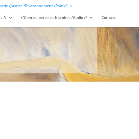
atie /Justice /Environnement /Paix //
s //
//Contes, perles et histoires /Audio //
Contact
S