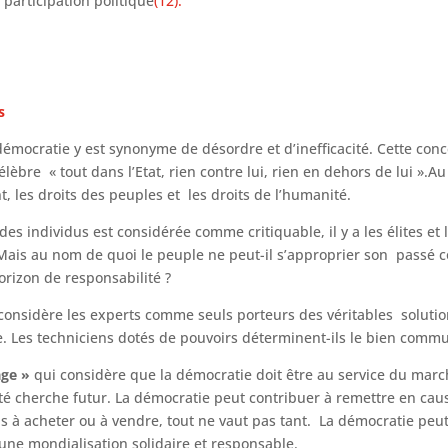
 participation politique
(12).
es
 démocratie y est synonyme de désordre et d’inefficacité. Cette con
èbre « tout dans l’Etat, rien contre lui, rien en dehors de lui ».Au
t, les droits des peuples et les droits de l’humanité.
é des individus est considérée comme critiquable, il y a les élites et 
. Mais au nom de quoi le peuple ne peut-il s’approprier son pass
rizon de responsabilité ?
considère les experts comme seuls porteurs des véritables solutio
. Les techniciens dotés de pouvoirs déterminent-ils le bien commun
age »
qui considère que la démocratie doit être au service du marché
 cherche futur. La démocratie peut contribuer à remettre en cause
pas à acheter ou à vendre, tout ne vaut pas tant. La démocratie pe
une mondialisation solidaire et responsable.