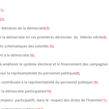
(1),
e
(2),
e étendues de la démocratie
(3),
par la démocratie en ces premières décennies du XXIème siècle
(4),
uits schématiques des volontés
(5),
t à la démocratie
(6),
améliorer le système électoral et le financement des campagnes é
our la représentativité du personnel politique
(8),
ontribuant à la représentativité du personnel politique
(9),
 la démocratie participative
(10),
moyens participatifs, dans le respect des droits de l’homme
(11),