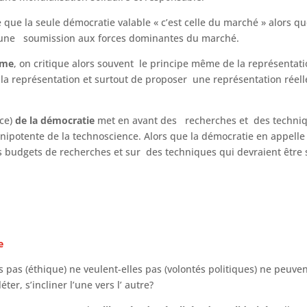
 que la seule démocratie valable « c’est celle du marché » alors qu
ut une soumission aux forces dominantes du marché.
sme
, on critique alors souvent le principe même de la représentat
la représentation et surtout de proposer une représentation réell
nce)
de la démocratie
met en avant des recherches et des techniq
potente de la technoscience. Alors que la démocratie en appelle à 
s budgets de recherches et sur des techniques qui devraient être
tie
s pas (éthique) ne veulent-elles pas (volontés politiques) ne peu
éter, s’incliner l’une vers l’ autre?