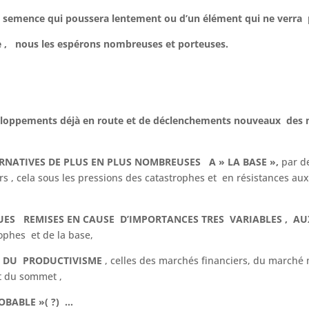
’une semence qui poussera lentement ou d’un élément qui ne verra p
te , nous les espérons nombreuses et porteuses.
loppements déjà en route et de déclenchements nouveaux des m
ERNATIVES DE PLUS EN PLUS NOMBREUSES A » LA BASE »,
par de
s , cela sous les pressions des catastrophes et en résistances au
QUES REMISES EN CAUSE D’IMPORTANCES TRES VARIABLES , A
ophes et de la base,
S DU PRODUCTIVISME
, celles des marchés financiers, du marché 
t du sommet ,
OBABLE »( ?) …