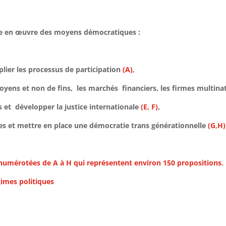
re en œuvre des moyens démocratiques :
plier les processus de participation
(A)
,
moyens et non de fins, les marchés financiers, les firmes multina
s et développer la justice internationale
(E, F)
,
les et mettre en place une démocratie trans générationnelle
(G,H)
umérotées de A à H qui représentent environ 150 propositions.
gimes politiques