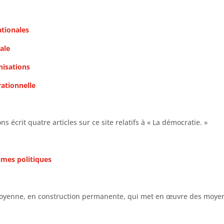
ationales
nale
anisations
rationnelle
rit quatre articles sur ce site relatifs à « La démocratie. »
imes politiques
citoyenne, en construction permanente, qui met en œuvre des moye