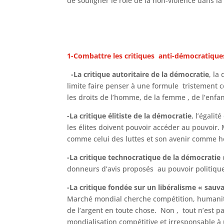
de souligner le rôle de la non-violence dans la
1-Combattre les critiques anti-démocratiqu
-La critique autoritaire de la démocratie
, la
limite faire penser à une formule tristement cél
les droits de l’homme, de la femme , de l’enfan
-La critique élitiste de la démocratie
, l’égalit
les élites doivent pouvoir accéder au pouvoir
comme celui des luttes et son avenir comme ho
-La critique technocratique de la démocratie
donneurs d’avis proposés au pouvoir politique
-La critique fondée sur un libéralisme « sauv
Marché mondial cherche compétition, humanité
de l’argent en toute chose. Non , tout n’est 
mondialisation compétitive et irresponsable à 