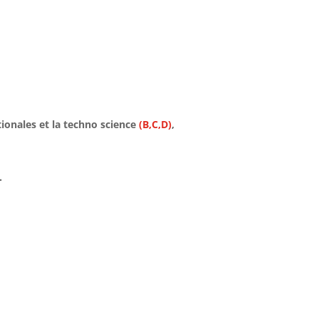
tionales et la techno science
(B,C,D)
,
.