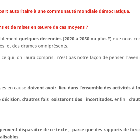
e part autoritaire à une communauté mondiale démocratique.
ons et de mises en œuvre de ces moyens ?
ablement
quelques décennies (2020 à 2050 ou plus ?)
que nous con
lités et des drames omniprésents.
ce qui, on l’aura compris, n’est pas notre façon de penser l’avenir
ises en cause
doivent avoir lieu dans l’ensemble des activités à 
e décision
,
d’autres fois existeront des incertitudes,
enfin
d’au
uvent disparaitre de ce texte , parce que des rapports de forces
alisables.