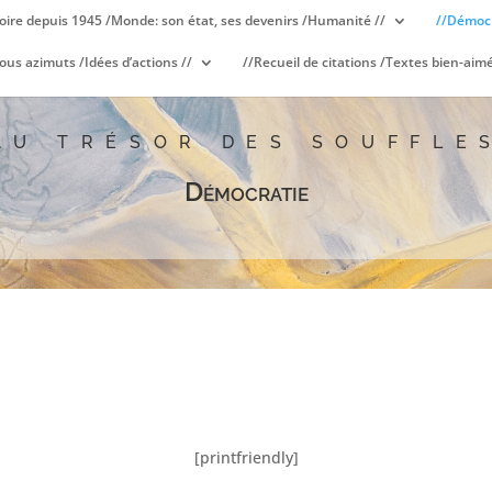
oire depuis 1945 /Monde: son état, ses devenirs /Humanité //
//Démocr
ous azimuts /Idées d’actions //
//Recueil de citations /Textes bien-aimé
AU TRÉSOR DES SOUFFLE
Démocratie
[printfriendly]