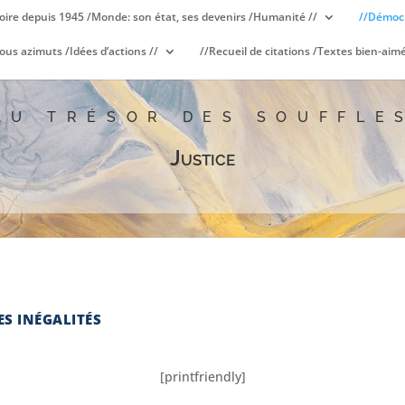
oire depuis 1945 /Monde: son état, ses devenirs /Humanité //
//Démocr
ous azimuts /Idées d’actions //
//Recueil de citations /Textes bien-aimé
AU TRÉSOR DES SOUFFLE
Justice
ES INÉGALITÉS
[printfriendly]