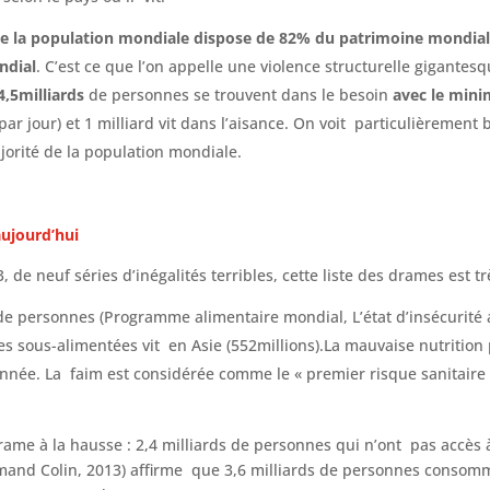
 la population mondiale dispose de 82% du patrimoine mondial,
ndial
. C’est ce que l’on appelle une violence structurelle gigantesq
4,5milliards
de personnes se trouvent dans le besoin
avec le mini
par jour) et 1 milliard vit dans l’aisance. On voit particulièremen
jorité de la population mondiale.
aujourd’hui
 de neuf séries d’inégalités terribles, cette liste des drames est tr
de personnes (Programme alimentaire mondial, L’état d’insécurité 
s sous-alimentées vit en Asie (552millions).La mauvaise nutritio
nnée. La faim est considérée comme le « premier risque sanitaire
ame à la hausse : 2,4 milliards de personnes qui n’ont pas accès à
rmand Colin, 2013) affirme que 3,6 milliards de personnes consomme