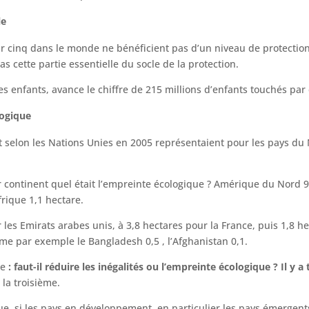
le
ur cinq dans le monde ne bénéficient pas d’un niveau de protection 
as cette partie essentielle du socle de la protection.
il des enfants, avance le chiffre de 215 millions d’enfants touchés p
logique
t selon les Nations Unies en 2005 représentaient pour les pays du
ar continent quel était l’empreinte écologique ? Amérique du Nord 
frique 1,1 hectare.
es Emirats arabes unis, à 3,8 hectares pour la France, puis 1,8 hec
comme par exemple le Bangladesh 0,5 , l’Afghanistan 0,1.
te
: faut-il réduire les inégalités ou l’empreinte écologique ? Il y a
la troisième.
 que si les pays en développement, en particulier les pays émergent