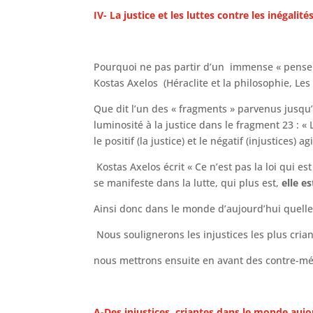
IV- La justice et les luttes contre les inégalité
Pourquoi ne pas partir d’un immense « pens
Kostas Axelos (Héraclite et la philosophie, Les 
Que dit l’un des « fragments » parvenus jusqu’à
luminosité à la justice dans le fragment 23 : 
le positif (la justice) et le négatif (injustices)
Kostas Axelos écrit « Ce n’est pas la loi qui est
se manifeste dans la lutte, qui plus est,
elle es
Ainsi donc dans le monde d’aujourd’hui quelles
Nous soulignerons les injustices les plus cria
nous mettrons ensuite en avant des contre-mé
A-Des injustices criantes dans le monde aujo