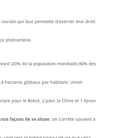
sociale qui leur permette d’exercer leur droit
ar ce phénomène.
 Nord (20% de la population mondiale) 80% des
9,4 hectares globaux par habitant, Union
tare pour le Brésil, 2 pour la Chine et 1,9pour
 trois façons de se situer
, on s’arrête souvent à
s, vont vers le même niveau de vie que celui