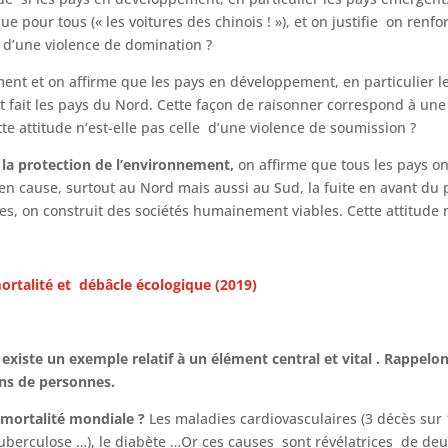
 pour tous (« les voitures des chinois ! »), et on justifie on renfo
le d’une violence de domination ?
ment et on affirme que les pays en développement, en particulier le
 fait les pays du Nord. Cette façon de raisonner correspond à une
e attitude n’est-elle pas celle d’une violence de soumission ?
et la protection de l’environnement,
on affirme que tous les pays on
 cause, surtout au Nord mais aussi au Sud, la fuite en avant du
s, on construit des sociétés humainement viables. Cette attitude n’
mortalité et débâcle écologique (2019)
l existe un exemple relatif à un élément central et vital . Rappelo
ons de personnes.
 mortalité mondiale ?
Les maladies cardiovasculaires (3 décès sur 1
tuberculose …), le diabète …Or ces causes sont révélatrices de 