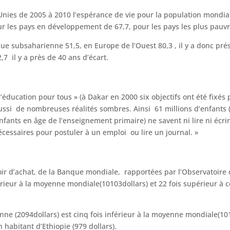
 Unies de 2005 à 2010 l’espérance de vie pour la population mond
ur les pays en développement de 67,7, pour les pays les plus pauvr
que subsaharienne 51,5, en Europe de l’Ouest 80,3 , il y a donc pré
,7 il y a près de 40 ans d’écart.
ucation pour tous » (à Dakar en 2000 six objectifs ont été fixés p
ssi de nombreuses réalités sombres. Ainsi 61 millions d’enfants (9
nfants en âge de l’enseignement primaire) ne savent ni lire ni écri
nécessaires pour postuler à un emploi ou lire un journal. »
ir d’achat, de la Banque mondiale, rapportées par l’Observatoire d
périeur à la moyenne mondiale(10103dollars) et 22 fois supérieur à 
ne (2094dollars) est cinq fois inférieur à la moyenne mondiale(101
n habitant d’Ethiopie (979 dollars).