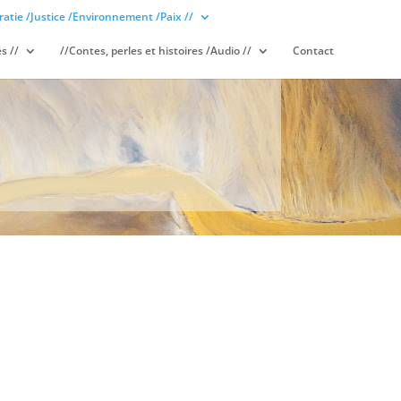
atie /Justice /Environnement /Paix //
s //
//Contes, perles et histoires /Audio //
Contact
S