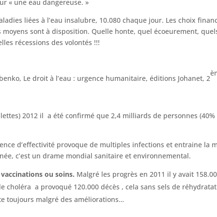
ur « une eau dangereuse. »
ies liées à l’eau insalubre, 10.080 chaque jour. Les choix financi
 moyens sont à disposition. Quelle honte, quel écoeurement, quel
lles récessions des volontés !!!
è
benko, Le droit à l’eau : urgence humanitaire, éditions Johanet, 2
lettes) 2012 il a été confirmé que 2,4 milliards de personnes (40
bsence d’effectivité provoque de multiples infections et entraine la
nnée, c’est un drame mondial sanitaire et environnemental.
 vaccinations ou soins.
Malgré les progrès en 2011 il y avait 158.
e choléra a provoqué 120.000 décès , cela sans sels de réhydratatio
te toujours malgré des améliorations…