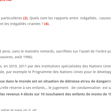
 particulières
(2).
Quels sont les rapports entre inégalités, causes
 les inégalités criantes ?
(4).
 ainsi, sans le moindre remords, sacrifiées sur l’autel de l’ordre 
auvres, août 1996).
s, en 2010, 2011 par des institutions spécialisées des Nations Unie
nale, par exemple le Programme des Nations Unies pour le dévelo
eux dans le monde est en situation de détresse et/ou de danger
(
rt qu’elle réserve à ses enfants… le jugement de condamnation est 
bles revenus 4 décès sur 10 touchaient des enfants de moins de 1
selon le pays où il vit.