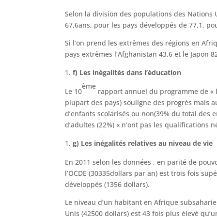
Selon la division des populations des Nations
67,6ans, pour les pays développés de 77,1, po
Si l’on prend les extrêmes des régions en Afri
pays extrêmes l’Afghanistan 43,6 et le Japon 82
f) Les inégalités dans l’éducation
ème
Le 10
rapport annuel du programme de « l’éd
plupart des pays) souligne des progrès mais au
d’enfants scolarisés ou non(39% du total des e
d’adultes (22%) « n’ont pas les qualifications 
g) Les inégalités relatives au niveau de vie
En 2011 selon les données , en parité de pouvo
l’OCDE (30335dollars par an) est trois fois su
développés (1356 dollars).
Le niveau d’un habitant en Afrique subsaharien
Unis (42500 dollars) est 43 fois plus élevé qu’u