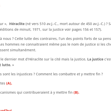
s
eur »,
Héraclite
(né vers 510 av.J.-C., mort autour de 450 av.J.-C.)
éditions de minuit, 1971, sur la justice voir pages 156 et 157).
 nous ? Cette lutte des contraires, l’un des points forts de sa pens
« Les hommes ne connaitraient même pas le nom de justice si les ch
 agissent simultanément.
 le dernier mot d’Héraclite sur la cité mais la justice
. La justice
c’es
t lutte.
»
 sont les injustices ? Comment les combattre et y mettre fin ?
ntes
(A),
canismes qui contribueraient à y mettre fin
(B).
urd’hui