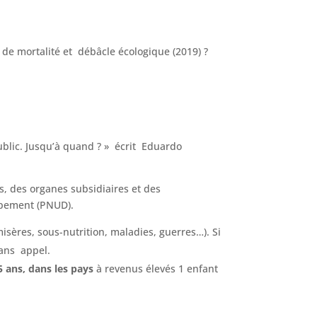
 de mortalité et débâcle écologique (2019) ?
public. Jusqu’à quand ? » écrit Eduardo
s, des organes subsidiaires et des
ppement (PNUD).
misères, sous-nutrition, maladies, guerres…). Si
sans appel.
5 ans, dans les pays
à revenus élevés 1 enfant