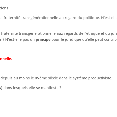
xions.
a fraternité transgénérationnelle au regard du politique. N’est-el
fraternité transgénérationnelle aux regards de l’éthique et du jur
r ? N’est-elle pas un
principe
pour le juridique qu’elle peut contri
nnelle.
tue depuis au moins le XVème siècle dans le système productiviste.
A)
dans lesquels elle se manifeste ?