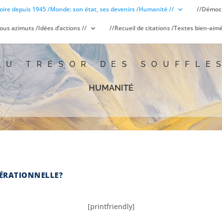
oire depuis 1945 /Monde: son état, ses devenirs /Humanité //
//Démocr
ous azimuts /Idées d’actions //
//Recueil de citations /Textes bien-aimé
AU TRÉSOR DES SOUFFLE
humanité
NÉRATIONNELLE?
[printfriendly]