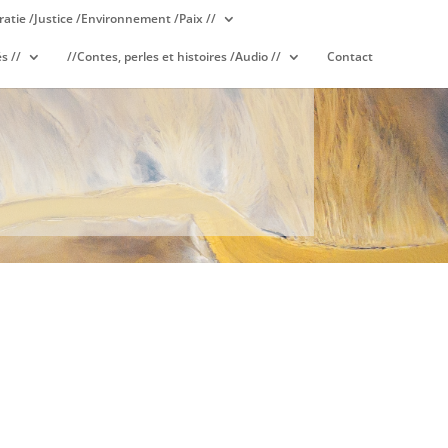
atie /Justice /Environnement /Paix //
s //
//Contes, perles et histoires /Audio //
Contact
S