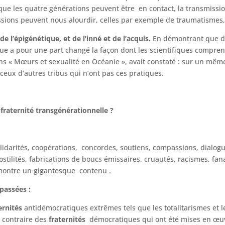
que les quatre générations peuvent être en contact, la transmissio
ssions peuvent nous alourdir, celles par exemple de traumatismes, 
e l’épigénétique, et de l’inné et de l’acquis.
En démontrant que d
ique a pour une part changé la façon dont les scientifiques compr
 « Mœurs et sexualité en Océanie », avait constaté : sur un même
eux d’autres tribus qui n’ont pas ces pratiques.
 fraternité transgénérationnelle ?
olidarités, coopérations, concordes, soutiens, compassions, dialogu
hostilités, fabrications de boucs émissaires, cruautés, racismes, 
montre un gigantesque contenu .
passées :
ernités
antidémocratiques extrêmes tels que les totalitarismes et 
u contraire des
fraternités
démocratiques qui ont été mises en œuvre