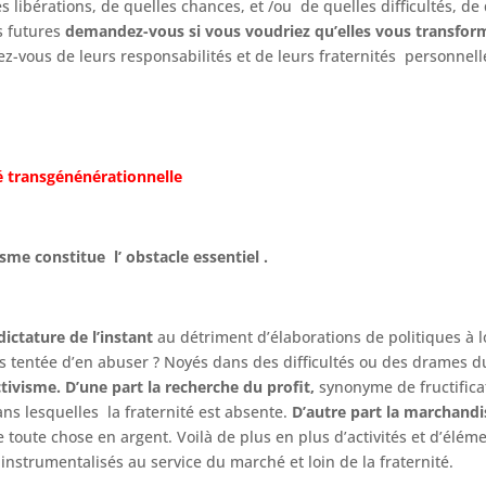
 libérations, de quelles chances, et /ou de quelles difficultés, de
s futures
demandez-vous si vous voudriez qu’elles vous transfor
ez-vous de leurs responsabilités et de leurs fraternités personnelle
ité transgénénérationnelle
me constitue l’ obstacle essentiel .
dictature de l’instant
au détriment d’élaborations de politiques à
as tentée d’en abuser ? Noyés dans des difficultés ou des drames d
ctivisme. D’une part la recherche du
profit,
synonyme de fructifica
ns lesquelles la fraternité est absente.
D’autre part
la marchandi
e toute chose en argent. Voilà de plus en plus d’activités et d’él
nstrumentalisés au service du marché et loin de la fraternité.