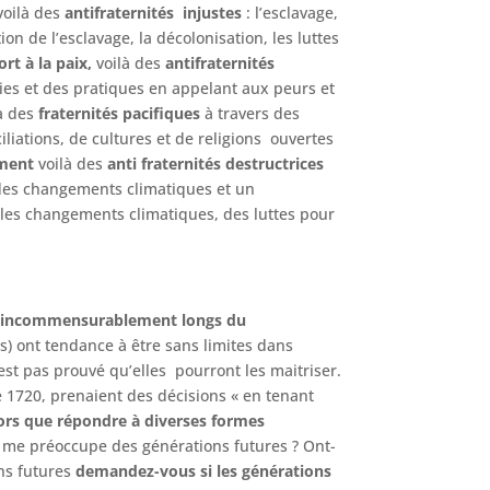
voilà des
antifraternités
injustes
: l’esclavage,
ition de l’esclavage, la décolonisation, les luttes
rt à la paix,
voilà des
antifraternités
ries et des pratiques en appelant aux peurs et
là des
fraternités pacifiques
à travers des
iliations, de cultures et de religions ouvertes
ement
voilà des
anti fraternités
destructrices
 des changements climatiques et un
 les changements climatiques, des luttes pour
ets incommensurablement longs du
s) ont tendance à être sans limites dans
est pas prouvé qu’elles pourront les maitriser.
de 1720, prenaient des décisions « en tenant
ors que répondre à diverses formes
e me préoccupe des générations futures ? Ont-
ns futures
demandez-vous si les générations