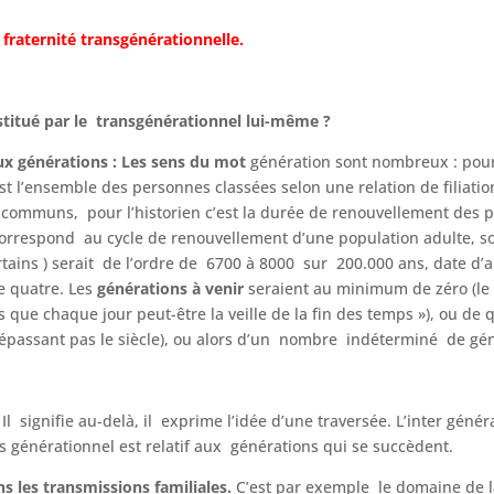
 fraternité transgénérationnelle.
stitué par le transgénérationnel lui-même ?
aux générations : Les sens du mot
génération sont nombreux : pour 
t l’ensemble des personnes classées selon une relation de filiatio
communs, pour l’historien c’est la durée de renouvellement des per
rrespond au cycle de renouvellement d’une population adulte, soi
rtains ) serait de l’ordre de 6700 à 8000 sur 200.000 ans, date d
e quatre. Les
générations à venir
seraient au minimum de zéro (le 
 que chaque jour peut-être la veille de la fin des temps »), ou de 
épassant pas le siècle), ou alors d’un nombre indéterminé de gén
?
Il signifie au-delà, il exprime l’idée d’une traversée. L’inter géné
s générationnel est relatif aux générations qui se succèdent.
ns les transmissions familiales.
C’est par exemple le domaine de l