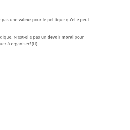
le pas une
valeur
pour le politique qu’elle peut
idique. N’est-elle pas un
devoir
moral
pour
buer à organiser
?(II)