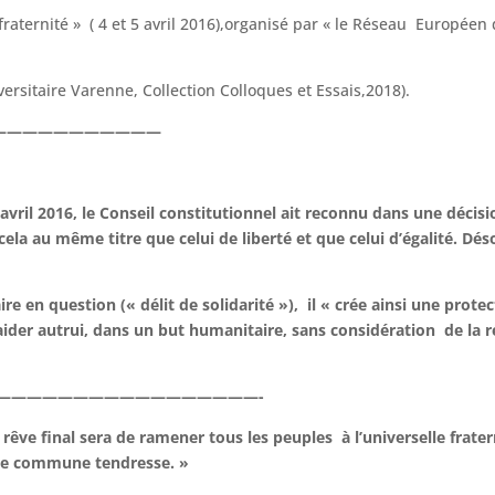
raternité » ( 4 et 5 avril 2016),organisé par « le Réseau Européen
iversitaire Varenne, Collection Colloques et Essais,2018).
———————————————————
avril 2016, le Conseil constitutionnel ait reconnu dans une décisio
 cela au même titre que celui de liberté et que celui d’égalité. Dé
re en question (« délit de solidarité »), il « crée ainsi une protect
ider autrui, dans un but humanitaire, sans considération de la rég
————————-
rêve final sera de ramener tous les peuples à l’universelle frater
ne commune tendresse. »