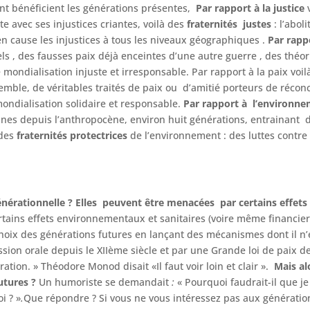
nt bénéficient les générations présentes,
Par rapport à la justice
te avec ses injustices criantes, voilà des
fraternités
justes
: l’abol
n cause les injustices à tous les niveaux géographiques .
Par rappo
els , des fausses paix déjà enceintes d’une autre guerre , des théo
mondialisation injuste et irresponsable. Par rapport à la paix voi
emble, de véritables traités de paix ou d’amitié porteurs de réconc
ondialisation solidaire et responsable.
Par rapport à l’environn
ines depuis l’anthropocène, environ huit générations, entrainant
 des
fraternités
protectrices
de l’environnement : des luttes contre
sgénérationnelle ? Elles peuvent être menacées par certains eff
rtains effets environnementaux et sanitaires (voire même financier
 choix des générations futures en lançant des mécanismes dont il n’
ission orale depuis le XIIème siècle et par une Grande loi de paix 
ion. » Théodore Monod disait «Il faut voir loin et clair ».
Mais al
utures ?
Un humoriste se demandait
:
« Pourquoi faudrait-il que j
i ? »
.
Que répondre ? Si vous ne vous intéressez pas aux génératio