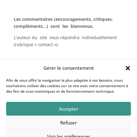
Les commentaires (encouragements, critiques,
compléments…) sont les bienvenus.
L’auteur du site vous répondra individuellement
(rubrique « contact »).
Je remercie chaleureusement l’entreprise
Gérer le consentement
d’informatique « ordipointcom » à Limoges
Afin de vous offrir la navigation la plus adaptée à vos besoins, nous
pour l’aide précieuse, compétente, patiente et
souhaitons utiliser des cookies sur ce site avec votre consentement à
conviviale dans la réalisation technique de ce site
des fins de suivi statistiques et de fonctionnement technique.
« au trésor des souffles ».
Accepter
Refuser
Voir les préférences