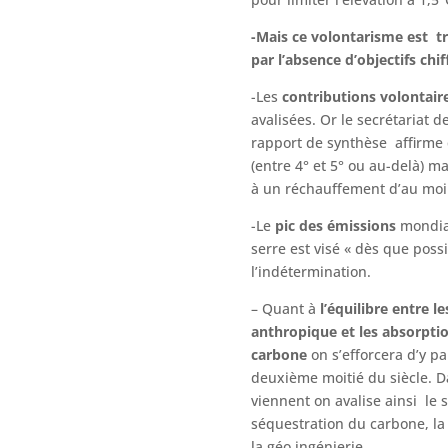
-Mais ce volontarisme est tr
par l’absence d’objectifs chi
-Les
contributions volontair
avalisées. Or le secrétariat 
rapport de synthèse affirme q
(entre 4° et 5° ou au-delà) m
à un réchauffement d’au moi
-Le
pic des émissions
mondial
serre est visé « dès que pos
l’indétermination.
– Quant à
l’équilibre entre l
anthropique et les
absorptio
carbone
on s’efforcera d’y p
deuxième moitié du siècle. D
viennent on avalise ainsi le s
séquestration du carbone, l
la géo ingénierie.