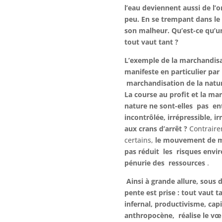
l’eau deviennent aussi de l’o
peu. En se trempant dans le f
son malheur. Qu’est-ce qu’un
tout vaut tant ?
L’exemple de la marchandis
manifeste en particulier par 
marchandisation de la nature
La course au profit et la ma
nature ne sont-elles pas en
incontrôlée, irrépressible, ir
aux crans d’arrêt ?
Contraire
certains,
le mouvement de m
pas réduit les risques envi
pénurie des ressources
.
Ainsi à grande allure, sous 
pente est prise : tout vaut t
infernal, productivisme, cap
anthropocène, réalise le vœ