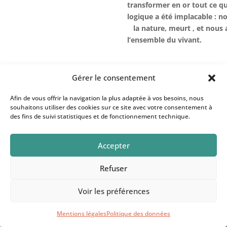
transformer en or tout ce qu’
logique a été implacable : n
la nature, meurt , et nous
l’ensemble du vivant.
Gérer le consentement
-Le titan Prométhée est allé
dieux. Le châtiment de Zeus 
Afin de vous offrir la navigation la plus adaptée à vos besoins, nous
pionniers de l’écologie politi
souhaitons utiliser des cookies sur ce site avec votre consentement à
décroissance posaient depui
des fins de suivi statistiques et de fonctionnement technique.
question vitale
: « Qu’est-ce
se donne pas de limites ? »
Accepter
Dans la ville de Pripyat, prè
statue en bronze devant le c
Refuser
Prométhée
levant les bras a
feu des dieux.
Il était dans l
Voir les préférences
le drame du 26 avril 1986 la 
enlevée de la 9ville fantôme 
Mentions légales
Politique des données
centrale nucléaire pour re