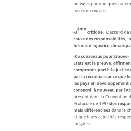
pensées par quelques auteur
mises en œuvre.
ème
-3
critique. L’accord de 
cause des responsabilités, p
formes d’injustice climatiqu
-Ce consensus pour trouver 
Etats est la preuve, affirment
compromis porté la justice c
par la reconnaissance que l
les pays en développement o
consacré à nouveau par l’A
présent dans la Convention d
Protocole de 1997)
des respo
mais différenciées
dans le c
et que leurs capacités respect
inégales.