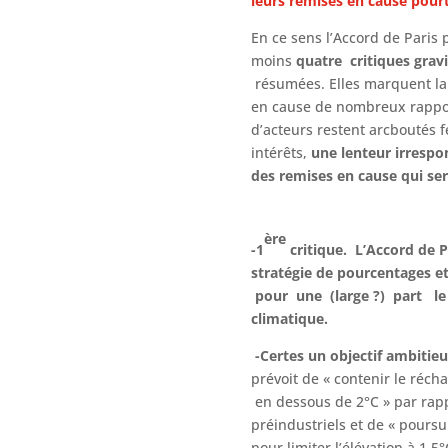
leurs remises en cause pourt
En ce sens l’Accord de Paris p
moins
quatre critiques grav
résumées. Elles marquent la
en cause de nombreux rappo
d’acteurs restent arcboutés 
intérêts,
une lenteur irrespo
des remises en cause qui ser
ère
-1
critique. L’Accord de P
stratégie de pourcentages et
pour une (large ?) part le
climatique.
-Certes un objectif ambitie
prévoit de « contenir le réc
en dessous de 2°C » par rap
préindustriels et de « pours
pour limiter l’élévation à 1,5°