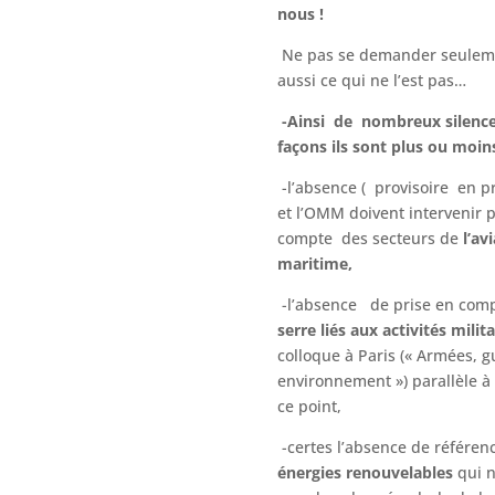
nous !
Ne pas se demander seulemen
aussi ce qui ne l’est pas…
-Ainsi de nombreux silences
façons ils sont plus ou moins
-l’absence ( provisoire en p
et l’OMM doivent intervenir p
compte des secteurs de
l’av
maritime,
-l’absence de prise en com
serre liés aux activités milita
colloque à Paris (« Armées, g
environnement ») parallèle à 
ce point,
-certes l’absence de référen
énergies renouvelables
qui 