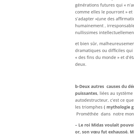
générations futures qui « n’a
comme elles le pourront » et 
s’adapter »(une des affirmati
humainement , irresponsabl
nullissimes intellectuellement
et bien sûr, malheureusement
dramatiques ou difficiles qu
« des fins du monde » et d’éta
deux.
b-Deux autres causes du dé
puissantes
, liées au systèm
autodestructeur, c’est ce que
les triomphes
( mythologie 
Prométhée
dans notre mond
– Le roi Midas voulait pouvo
or, son vœu fut exhaussé. Ma