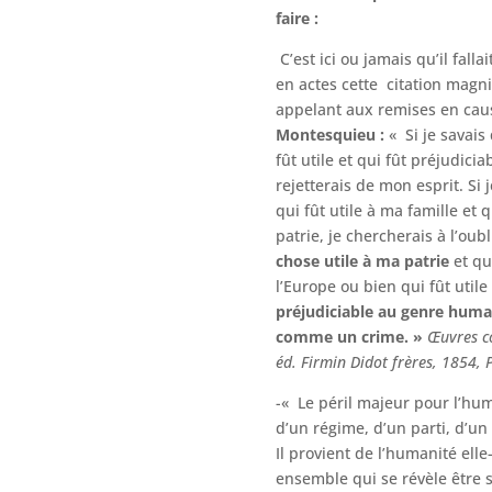
faire :
C’est ici ou jamais qu’il fallai
en actes cette citation magnif
appelant aux remises en caus
Montesquieu
:
« Si je savai
fût utile et qui fût préjudicia
rejetterais de mon esprit. Si
qui fût utile à ma famille et 
patrie, je chercherais à l’oubl
chose utile à ma patrie
et qu
l’Europe ou bien qui fût utile
préjudiciable au genre humai
comme un crime. »
Œuvres c
éd. Firmin Didot frères, 1854, 
-« Le péril majeur pour l’hu
d’un régime, d’un parti, d’un
Il provient de l’humanité el
ensemble qui se révèle être s