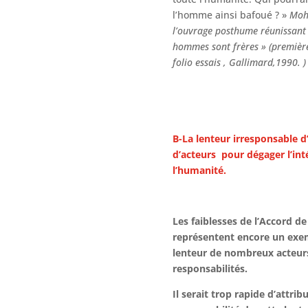
l’homme ainsi bafoué ? »
Moh
l’ouvrage posthume réunissant s
hommes sont frères » (premièr
folio essais , Gallimard,1990. )
B-La lenteur irresponsable 
d’acteurs pour dégager l’i
l’humanité.
Les faiblesses de l’Accord de
représentent encore un exem
lenteur de nombreux acteurs
responsabilités.
Il serait trop rapide d’attrib