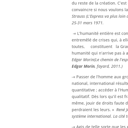
du reste de la création. C’est 
convaincre si nous voulons l
Strauss (L’Express va plus loin
25-31 mars 1971.
-«
L’humanité entière est co
entremêlé de crises qui, à ell
toutes, constituent la Gra
humanité qui n’arrive pas à 
Edgar Morin(Le chemin de l’esp
Edgar Morin
, fayard, 2011.)
-« Passer de l’homme aux grou
national, international résul
quantitative ; accéder à l’H
qualitatif. Dès lors qu’il est fr
même, jouir de droits faute
perdraient les leurs. »
René J
système international. La cité t
-« Agis de telle sorte que les 