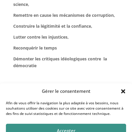
science,
Remettre en cause les mécanismes de corruption,
Construire la légitimité et la confiance,
Lutter contre les injustices,
Reconquérir le temps
Démonter les critiques idéologiques contre la
démocratie
Autrement dit « l’invention démocratique » en
Gérer le consentement
appelle aux volontés, aux imaginations, aux
courages.
Afin de vous offrir la navigation la plus adaptée à vos besoins, nous
souhaitons utiliser des cookies sur ce site avec votre consentement à
La démocratie ne marche-t-elle pas, elle aussi, avec
des fins de suivi statistiques et de fonctionnement technique.
deux sacs, l’un pour recevoir, l’autre pour donner?
Sur ses chemins qui sont aussi les nôtres nous
Accepter