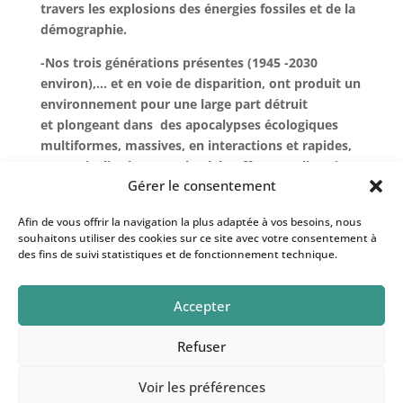
travers les explosions des énergies fossiles et de la
démographie.
-Nos trois générations présentes (1945 -2030
environ),… et en voie de disparition, ont produit un
environnement pour une large part détruit
et plongeant dans des apocalypses écologiques
multiformes, massives, en interactions et rapides,
en particulier à travers le réchauffement climatique
Gérer le consentement
et les atteintes à la diversité biologique.
-Les trois générations qui ont commencé à voir le
Afin de vous offrir la navigation la plus adaptée à vos besoins, nous
souhaitons utiliser des cookies sur ce site avec votre consentement à
jour et qui viennent (2030 à 2110 environ) se
des fins de suivi statistiques et de fonctionnement technique.
trouvent donc devant une question vitale : cette
veille de fin des temps peut-elle encore, à travers
quelles volontés et quels moyens, et quelles
Accepter
marges de manœuvres se transformer en aube
d’humanité ?
Refuser
Voir les préférences