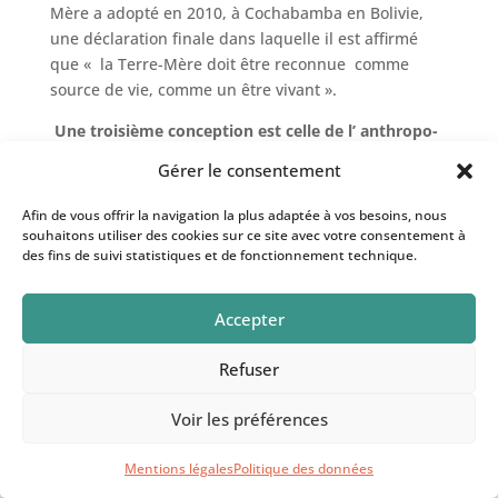
Mère a adopté en 2010, à Cochabamba en Bolivie,
une déclaration finale dans laquelle il est affirmé
que « la Terre-Mère doit être reconnue comme
source de vie, comme un être vivant ».
Une troisième conception est celle de l’ anthropo-
éco-centrisme.
Cette synthèse veut dépasser les
Gérer le consentement
contradictions entre les deux visions précédentes
pour contribuer à une véritable protection mondiale
Afin de vous offrir la navigation la plus adaptée à vos besoins, nous
de l’humanité et de la nature. La nature est un
souhaitons utiliser des cookies sur ce site avec votre consentement à
des fins de suivi statistiques et de fonctionnement technique.
donné et un construit pour les êtres humains
(anthropocentrisme) et en elle-même (éco
centrisme).L’humanité n’est pas au dessus de la
Accepter
nature. La nature n’est pas au dessus de l’humanité.
L’humanité et la nature ont des liens de réciprocité,
Refuser
de complémentarité, d’interdépendance.
L’humanité fait partie de la nature, la nature
Voir les préférences
accueille l’humanité. La nature n’est pas objet ni
sujet de droit, elle est
projet de droit. Cette
Mentions légales
Politique des données
troisième conception se veut synonyme de