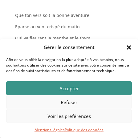
Que ton vers soit la bonne aventure
Eparse au vent crispé du matin
Qui va fleurant la menthe et le thym
Gérer le consentement
Et tout le reste est littérature.
Afin de vous offrir la navigation la plus adaptée à vos besoins, nous
Paul Verlaine
souhaitons utiliser des cookies sur ce site avec votre consentement à
des fins de suivi statistiques et de fonctionnement technique.
Ballade sur la lande Appuyé sur le coude
L’odeur du soleil dans l’herbe.
Accepter
Otsugi
Refuser
Voir les préférences
L’olivier, le cyprès crépitent dans l’azur
Le matin est un bonheur.
Mentions légales
Politique des données