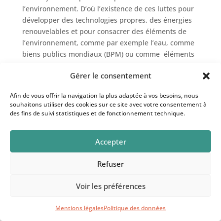
l’environnement. D’où l’existence de ces luttes pour
développer des technologies propres, des énergies
renouvelables et pour consacrer des éléments de
l’environnement, comme par exemple l’eau, comme
biens publics mondiaux (BPM) ou comme éléments
du patrimoine commun de l’humanité(PCH).
Gérer le consentement
-Enfin
le principe de non régression
. Sauvegarde
signifie aussi que lorsqu’une avancée décisive, sur
Afin de vous offrir la navigation la plus adaptée à vos besoins, nous
souhaitons utiliser des cookies sur ce site avec votre consentement à
un point de protection importante, a été acquise, un
des fins de suivi statistiques et de fonctionnement technique.
verrou juridique doit être alors posé. Un exemple
significatif est celui du Protocole de Madrid sur
l’Antarctique (1991) qui interdit les recherches
Accepter
minérales pour cinquante ans. On ne doit pas
revenir en arrière dans la protection. C’est donc ce
Refuser
que l’on nomme le principe de non régression. La
Voir les préférences
nécessité vitale de réduire les atteintes à
l’environnement ne peut que contribuer à
convaincre les législateurs, les juges et la société
Mentions légales
Politique des données
civile d’agir en vue de renforcer la protection des