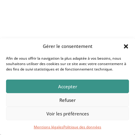
Gérer le consentement
Afin de vous offrir la navigation la plus adaptée à vos besoins, nous
souhaitons utiliser des cookies sur ce site avec votre consentement à
des fins de suivi statistiques et de fonctionnement technique.
Au trésor des souffles © 2026 - Illustration: Curioso
photography, Mariusz Prusaczyk
Accepter
Refuser
Voir les préférences
Mentions légales
Politique des données