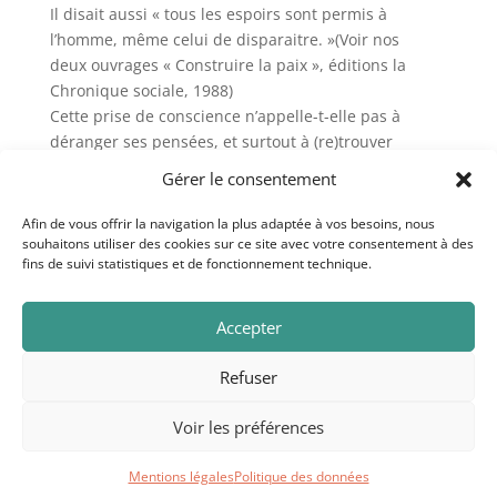
Il disait aussi « tous les espoirs sont permis à
l’homme, même celui de disparaitre. »(Voir nos
deux ouvrages « Construire la paix », éditions la
Chronique sociale, 1988)
Cette prise de conscience n’appelle-t-elle pas à
déranger ses pensées, et surtout à (re)trouver
le sens des ensembles qui devrait être une vertu
Gérer le consentement
politique majeure des « décideurs » et des
citoyen(ne)s ?
Afin de vous offrir la navigation la plus adaptée à vos besoins, nous
souhaitons utiliser des cookies sur ce site avec votre consentement à des
fins de suivi statistiques et de fonctionnement technique.
Au trésor des souffles. Copyright © 2020. Crédits
Accepter
photo: Curioso Photography.
Mentions légales
Refuser
Voir les préférences
Au trésor des souffles © 2026 - Illustration: Curioso
photography, Mariusz Prusaczyk
Mentions légales
Politique des données