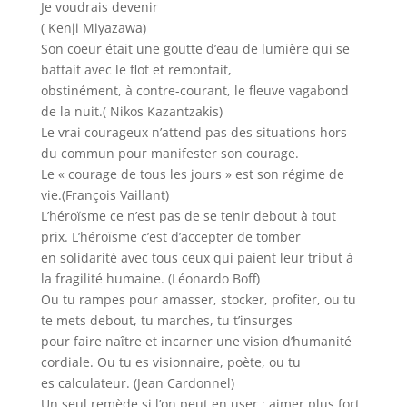
Je voudrais devenir
( Kenji Miyazawa)
Son coeur était une goutte d’eau de lumière qui se
battait avec le flot et remontait,
obstinément, à contre-courant, le fleuve vagabond
de la nuit.( Nikos Kazantzakis)
Le vrai courageux n’attend pas des situations hors
du commun pour manifester son courage.
Le « courage de tous les jours » est son régime de
vie.(François Vaillant)
L’héroïsme ce n’est pas de se tenir debout à tout
prix. L’héroïsme c’est d’accepter de tomber
en solidarité avec tous ceux qui paient leur tribut à
la fragilité humaine. (Léonardo Boff)
Ou tu rampes pour amasser, stocker, profiter, ou tu
te mets debout, tu marches, tu t’insurges
pour faire naître et incarner une vision d’humanité
cordiale. Ou tu es visionnaire, poète, ou tu
es calculateur. (Jean Cardonnel)
Un seul remède si l’on peut en user : aimer plus fort