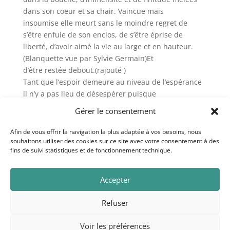
dans son coeur et sa chair. Vaincue mais
insoumise elle meurt sans le moindre regret de
s’être enfuie de son enclos, de s’être éprise de
liberté, d’avoir aimé la vie au large et en hauteur.
(Blanquette vue par Sylvie Germain)Et
d’être restée debout.(rajouté )
Tant que l’espoir demeure au niveau de l’espérance
il n’y a pas lieu de désespérer puisque
rien de ce qui est fini n’est jamais totalement achevé
Gérer le consentement
tant que tout n’est pas terminé.(Pierre
Dac)
Afin de vous offrir la navigation la plus adaptée à vos besoins, nous
souhaitons utiliser des cookies sur ce site avec votre consentement à des
fins de suivi statistiques et de fonctionnement technique.
Au trésor des souffles. Copyright © 2020. Crédits
Accepter
photo: Curioso Photography.
Mentions légales
Refuser
Voir les préférences