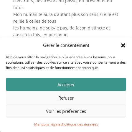
construits, des trésors du passé, du présent et du
futur.
Mon humanité aura d’autant plus son sens si elle est
reliée à celles de tous
les humains, ne suis-je pas, de façon distincte et
aussi à la fois, en personne,
en peuple et en humanité ?
Gérer le consentement
L’humanité des lieux dans lesquels je vis aura
d’autant plus son sens si elle
Afin de vous offrir la navigation la plus adaptée à vos besoins, nous
est reliée à celles de tous les lieux où vivent les êtres
souhaitons utiliser des cookies sur ce site avec votre consentement à des
fins de suivi statistiques et de fonctionnement technique.
humains. Ne suis-je pas
d’un village, d’une ville, d’un pays, d’un continent, et
de toute la Terre, cela
Accepter
à travers des particularités et des points communs?
4– Si nous avons essayé d’y voir plus clair dans ces
Refuser
lieux de vie, et en eux
mêmes et entre eux, comme reflets du réel et projets
Voir les préférences
sur le réel, peut-être ne
faudrait-il pas oublier quelque chose d’essentiel que
Mentions légales
Politique des données
nous rappelle un vieux