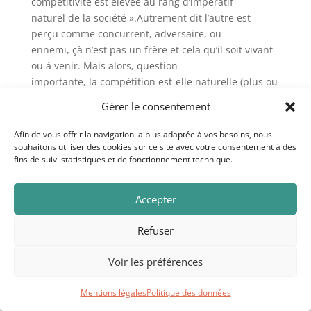
compétitivité est élevée au rang d’impératif
naturel de la société ».Autrement dit l’autre est
perçu comme concurrent, adversaire, ou
ennemi, çà n’est pas un frère et cela qu’il soit vivant
ou à venir. Mais alors, question
importante, la compétition est-elle naturelle (plus ou
moins indépassable) ou est-elle
Gérer le consentement
un produit de l’histoire(plus ou moins modifiable) ?
Finalement ceux et celles qui pensent
Afin de vous offrir la navigation la plus adaptée à vos besoins, nous
qu’elle est historique, qu’il y a des compétitions liées
souhaitons utiliser des cookies sur ce site avec votre consentement à des
fins de suivi statistiques et de fonctionnement technique.
aux périodes et aux sociétés, que le
productivisme pousse à une compétition
omniprésente, affirment que les solidarités, les
Accepter
coopérations, les biens communs, les « vivre
ensemble », constitutifs des fraternités,
Refuser
peuvent se développer ou voir le jour. La culture de
compétition et d’agressivité ne doit-elle
Voir les préférences
pas être remise en cause par une conscience
pacifique, juste, écologique de la fraternité ?
Mentions légales
Politique des données
-Autre obstacle, celui de l’accélération.