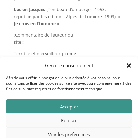
Lucien Jacques
(Tombeau d’un berger, 1953,
republié par les éditions Alpes de Lumière, 1999), «
Je crois en l’homme
» :
(Commentaire de l’auteur du
site
:
Terrible et merveilleux poème,
malgré tout
(!!!)
croire en l’homme…
Gérer le consentement
Quand elle existe, d’où vient cette force ?
)
Afin de vous offrir la navigation la plus adaptée à vos besoins, nous
souhaitons utiliser des cookies sur ce site avec votre consentement à des
fins de suivi statistiques et de fonctionnement technique.
Au trésor des souffles. Copyright © 2020. Crédits
Accepter
photo: Curioso Photography.
Mentions légales
Refuser
Voir les préférences