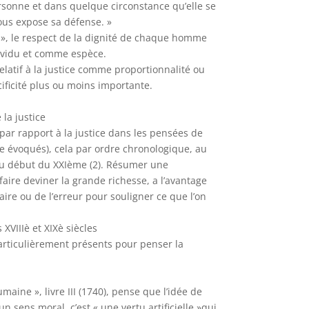
rsonne et dans quelque circonstance qu’elle se
us expose sa défense. »
té », le respect de la dignité de chaque homme
dividu et comme espèce.
elatif à la justice comme proportionnalité ou
ificité plus ou moins importante.
 la justice
ar rapport à la justice dans les pensées de
re évoqués), cela par ordre chronologique, au
 au début du XXIème (2). Résumer une
faire deviner la grande richesse, a l’avantage
traire ou de l’erreur pour souligner ce que l’on
 XVIIIè et XIXè siècles
 particulièrement présents pour penser la
aine », livre III (1740), pense que l’idée de
n sens moral, c’est « une vertu artificielle »qui