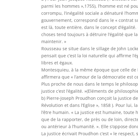
parmi les hommes »,1755), l’homme est né pour l
corrompu, l’inégalité sociale a dénaturé l’homm
gouvernement, correspond dans le « contrat soc
est là, toute entière, dans le concept d’égalité
choses tend toujours à détruire l’égalité que la
maintenir. »
Rousseau se situe dans le sillage de John Locke
pensait que c’est la loi naturelle qui affirme 
libres et égaux.
Montesquieu, à la même époque que celle de Ro
affirmera que « l’amour de la démocratie est cel
Plus proche de nous dans le temps le philosoph
justice c’est l’égalité. »(Eléments de philosophi
b) Pierre-Joseph Proudhon conçoit la justice de 
Révolution et dans l’Eglise », 1858 ). Pour lui,
l’être humain. « La justice est humaine, toute h
que de la rapporter, de près ou de loin, direc
ou antérieur à l’humanité. ». Elle s’oppose do
La justice écrivait Proudhon c’est « le respe