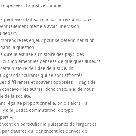
ou opposées : La justice comme
peut avoir fait son choix. Il arrive aussi que
 éventuellement même à avoir une vision
u départ.
 comprendre les enjeux pour se déterminer si on
 dans la question.
e qu’elle est liée à l’histoire des pays, des
ns ici simplement les pensées de quelques auteurs
tte histoire de l’idée de justice, ils
x grands courants qui se sont affrontés.
ques différentes et souvent opposées, il s’agit de
 concevoir les autres, donc chacun(e) de nous,
le de la société.
ant l’égalité proportionnelle, on dit alors « à
l y a la justice commutative, de type
part ».
ncent en particulier la puissance de l’argent et
ée par d’autres qui dénoncent les dérives de