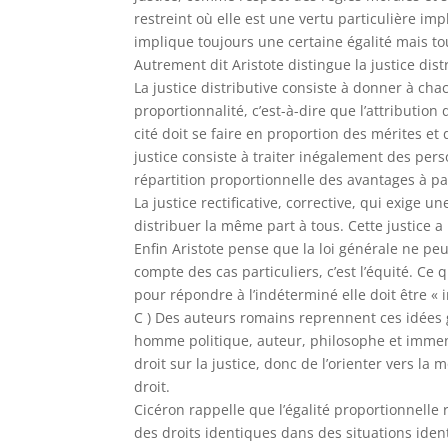
restreint où elle est une vertu particulière imp
implique toujours une certaine égalité mais tou
Autrement dit Aristote distingue la justice distr
La justice distributive consiste à donner à chac
proportionnalité, c’est-à-dire que l’attributio
cité doit se faire en proportion des mérites e
justice consiste à traiter inégalement des per
répartition proportionnelle des avantages à pa
La justice rectificative, corrective, qui exige u
distribuer la même part à tous. Cette justice a 
Enfin Aristote pense que la loi générale ne peut
compte des cas particuliers, c’est l’équité. Ce qu
pour répondre à l’indéterminé elle doit être «
C ) Des auteurs romains reprennent ces idées 
homme politique, auteur, philosophe et immens
droit sur la justice, donc de l’orienter vers la m
droit.
Cicéron rappelle que l’égalité proportionnelle réa
des droits identiques dans des situations ident