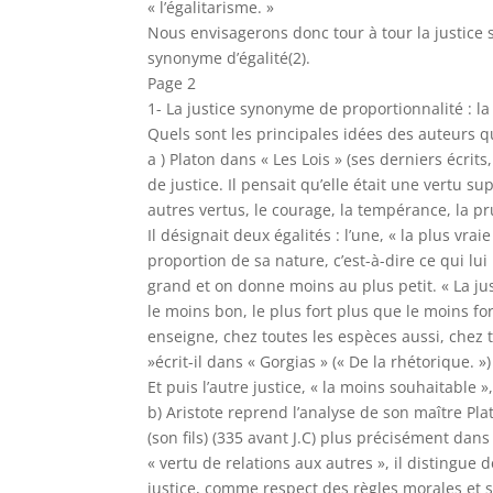
« l’égalitarisme. »
Nous envisagerons donc tour à tour la justice s
synonyme d’égalité(2).
Page 2
1- La justice synonyme de proportionnalité : la
Quels sont les principales idées des auteurs 
a ) Platon dans « Les Lois » (ses derniers écrits,
de justice. Il pensait qu’elle était une vertu su
autres vertus, le courage, la tempérance, la p
Il désignait deux égalités : l’une, « la plus vra
proportion de sa nature, c’est-à-dire ce qui lu
grand et on donne moins au plus petit. « La jus
le moins bon, le plus fort plus que le moins fort
enseigne, chez toutes les espèces aussi, chez 
»écrit-il dans « Gorgias » (« De la rhétorique. »)
Et puis l’autre justice, « la moins souhaitable
b) Aristote reprend l’analyse de son maître Pl
(son fils) (335 avant J.C) plus précisément dans 
« vertu de relations aux autres », il distingue
justice, comme respect des règles morales et so