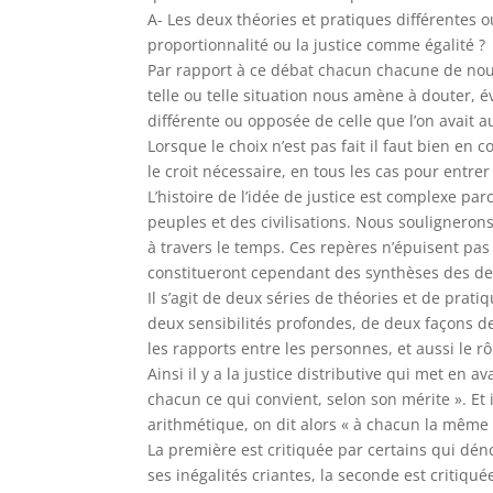
A- Les deux théories et pratiques différentes 
proportionnalité ou la justice comme égalité ?
Par rapport à ce débat chacun chacune de nous 
telle ou telle situation nous amène à douter,
différente ou opposée de celle que l’on avait a
Lorsque le choix n’est pas fait il faut bien en
le croit nécessaire, en tous les cas pour entrer
L’histoire de l’idée de justice est complexe parc
peuples et des civilisations. Nous soulignero
à travers le temps. Ces repères n’épuisent pas ce
constitueront cependant des synthèses des deu
Il s’agit de deux séries de théories et de prati
deux sensibilités profondes, de deux façons de
les rapports entre les personnes, et aussi le rô
Ainsi il y a la justice distributive qui met en av
chacun ce qui convient, selon son mérite ». Et i
arithmétique, on dit alors « à chacun la même 
La première est critiquée par certains qui déno
ses inégalités criantes, la seconde est critiqu