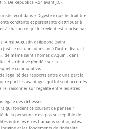
t. (« De Republica »,54 avant J.C).
riste, écrit dans « Digeste » que le droit tire
lonté constante et persistante d’attribuer à
uer à chacun ce qui lui revient est reprise par
.
ns. Ainsi Augustin d’Hippone (saint
a justice est une adhésion à l’ordre divin, et
nt », de même saint Thomas d’Aquin , dans
ice distributive (fondée sur la
il appelle commutative.
 de l’égalité des rapports entre d’une part la
’autre part les avantages qui lui sont accordés.
re, raisonner sur l’égalité entre les êtres
tion égale des richesses
urs qui fondent ce courant de pensée ?
ité de la personne n’est pas susceptible de
alités entre les êtres humains sont injustes.
l’origine et les fondements de l’inégalité