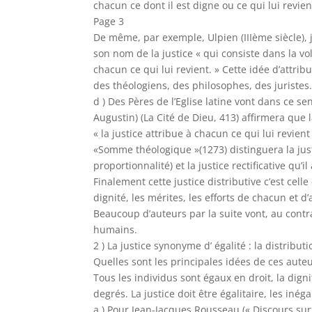
chacun ce dont il est digne ou ce qui lui revien
Page 3
De même, par exemple, Ulpien (IIIème siècle), ju
son nom de la justice « qui consiste dans la vo
chacun ce qui lui revient. » Cette idée d’attrib
des théologiens, des philosophes, des juristes
d ) Des Pères de l’Eglise latine vont dans ce se
Augustin) (La Cité de Dieu, 413) affirmera que l
« la justice attribue à chacun ce qui lui revie
«Somme théologique »(1273) distinguera la just
proportionnalité) et la justice rectificative qu’
Finalement cette justice distributive c’est celle
dignité, les mérites, les efforts de chacun et d
Beaucoup d’auteurs par la suite vont, au contrai
humains.
2 ) La justice synonyme d’ égalité : la distribu
Quelles sont les principales idées de ces aute
Tous les individus sont égaux en droit, la dign
degrés. La justice doit être égalitaire, les inég
a ) Pour Jean-Jacques Rousseau (« Discours sur 