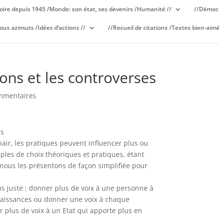
oire depuis 1945 /Monde: son état, ses devenirs /Humanité //
//Démocr
ous azimuts /Idées d’actions //
//Recueil de citations /Textes bien-aimé
ions et les controverses
mmentaires
es
air, les pratiques peuvent influencer plus ou
les de choix théoriques et pratiques, étant
 nous les présentons de façon simplifiée pour
lus juste : donner plus de voix à une personne à
nnaissances ou donner une voix à chaque
 plus de voix à un Etat qui apporte plus en