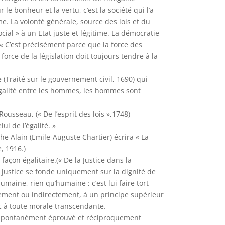
e bonheur et la vertu, c’est la société qui l’a
e. La volonté générale, source des lois et du
ial » à un Etat juste et légitime. La démocratie
. « C’est précisément parce que la force des
 force de la législation doit toujours tendre à la
 (Traité sur le gouvernement civil, 1690) qui
l’égalité entre les hommes, les hommes sont
usseau, (« De l’esprit des lois »,1748)
ui de l’égalité. »
e Alain (Emile-Auguste Chartier) écrira « La
e, 1916.)
façon égalitaire.(« De la Justice dans la
 la justice se fonde uniquement sur la dignité de
umaine, rien qu’humaine ; c’est lui faire tort
tement ou indirectement, à un principe supérieur
nc à toute morale transcendante.
ct, spontanément éprouvé et réciproquement