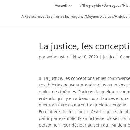
Accueil
//Biographie /Ouvrages //Hist
//Résistances /Les fins et les moyens /Moyens viables //Articles t
La justice, les concept
par
webmaster
|
Nov 10, 2020
|
Justice
|
0 co
II- La justice, les conceptions et les controvers
Les théories peuvent prendre plus ou moins ch
moins des théories. Partons de quelques exemp
entendu qu’il y en a beaucoup d’autres et que
mieux en faire comprendre quelques enjeux.
En matière de décisions qu’est-ce qui est le p
partir par exemple de sa richesse, de ses co
personne ? Pour décider au sein du FMI donner