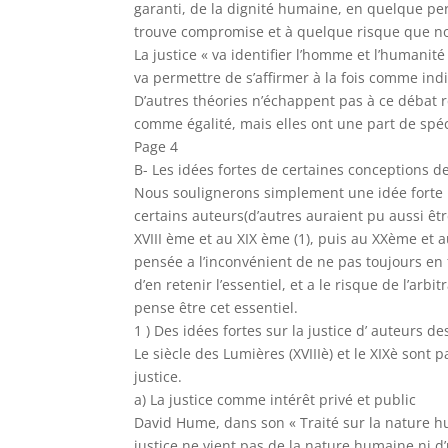
garanti, de la dignité humaine, en quelque pe
trouve compromise et à quelque risque que no
La justice « va identifier l’homme et l’humani
va permettre de s’affirmer à la fois comme in
D’autres théories n’échappent pas à ce débat r
comme égalité, mais elles ont une part de spéc
Page 4
B- Les idées fortes de certaines conceptions de
Nous soulignerons simplement une idée forte p
certains auteurs(d’autres auraient pu aussi êt
XVIII ème et au XIX ème (1), puis au XXème et
pensée a l’inconvénient de ne pas toujours en 
d’en retenir l’essentiel, et a le risque de l’arbi
pense être cet essentiel.
1 ) Des idées fortes sur la justice d’ auteurs des
Le siècle des Lumières (XVIIIè) et le XIXè sont
justice.
a) La justice comme intérêt privé et public
David Hume, dans son « Traité sur la nature hum
justice ne vient pas de la nature humaine ni d’u