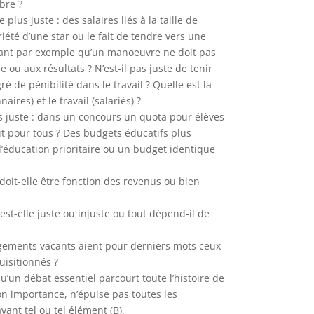
bre ?
plus juste : des salaires liés à la taille de
oriété d’une star ou le fait de tendre vers une
ssant par exemple qu’un manoeuvre ne doit pas
e ou aux résultats ? N’est-il pas juste de tenir
ré de pénibilité dans le travail ? Quelle est la
aires) et le travail (salariés) ?
us juste : dans un concours un quota pour élèves
it pour tous ? Des budgets éducatifs plus
’éducation prioritaire ou un budget identique
e doit-elle être fonction des revenus ou bien
est-elle juste ou injuste ou tout dépend-il de
ogements vacants aient pour derniers mots ceux
uisitionnés ?
u’un débat essentiel parcourt toute l’histoire de
son importance, n’épuise pas toutes les
ant tel ou tel élément (B).