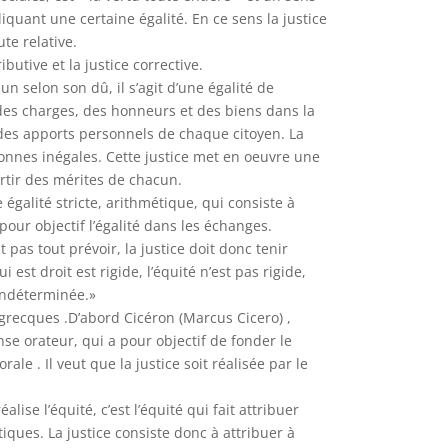
liquant une certaine égalité. En ce sens la justice
te relative.
ibutive et la justice corrective.
un selon son dû, il s’agit d’une égalité de
n des charges, des honneurs et des biens dans la
t des apports personnels de chaque citoyen. La
sonnes inégales. Cette justice met en oeuvre une
rtir des mérites de chacun.
ne égalité stricte, arithmétique, qui consiste à
pour objectif l’égalité dans les échanges.
 pas tout prévoir, la justice doit donc tenir
i est droit est rigide, l’équité n’est pas rigide,
 indéterminée.»
grecques .D’abord Cicéron (Marcus Cicero) ,
e orateur, qui a pour objectif de fonder le
orale . Il veut que la justice soit réalisée par le
lise l’équité, c’est l’équité qui fait attribuer
iques. La justice consiste donc à attribuer à