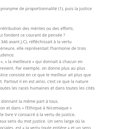
ynonyme de proportionnalité (1), puis la justice
 rétribution des mérites ou des efforts.
qui fondent ce courant de pensée ?
 346 avant J.C), réfléchissait à la vertu
périeure, elle représentait l’harmonie de trois
rudence.
ie », « la meilleure » qui donnait à chacun en
i revient. Par exemple, on donne plus au plus
tice consiste en ce que le meilleur ait plus que
. Partout il en est ainsi, c’est ce que la nature
toutes les races humaines et dans toutes les cités
 », donnant la même part à tous.
aton et dans « l’Ethique à Nicomaque »
le livre V consacré à la vertu de justice,
 deux sens du mot justice. Un sens large où la
ciales, est « la vertu toute entière » et un sens