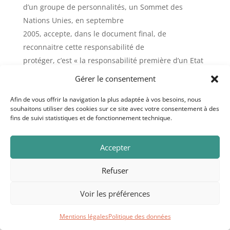
d’un groupe de personnalités, un Sommet des
Nations Unies, en septembre
2005, accepte, dans le document final, de
reconnaitre cette responsabilité de
protéger, c’est « la responsabilité première d’un Etat
de protéger sa
Gérer le consentement
population » du génocide, des crimes de guerre, du
Afin de vous offrir la navigation la plus adaptée à vos besoins, nous
nettoyage ethnique, des
souhaitons utiliser des cookies sur ce site avec votre consentement à des
crimes contre l’humanité. Au cas où les moyens
fins de suivi statistiques et de fonctionnement technique.
pacifiques seraient insuffisants
et où les autorités nationales échoueraient à
Accepter
protéger leur population, la
communauté internationale des Etats devrait agir
Refuser
collectivement par l’entremise
Voir les préférences
du Conseil de sécurité et conformément à la Charte
des Nations Unies.(7)
Mentions légales
Politique des données
Dans cette perspective ne peut-on pas considérer