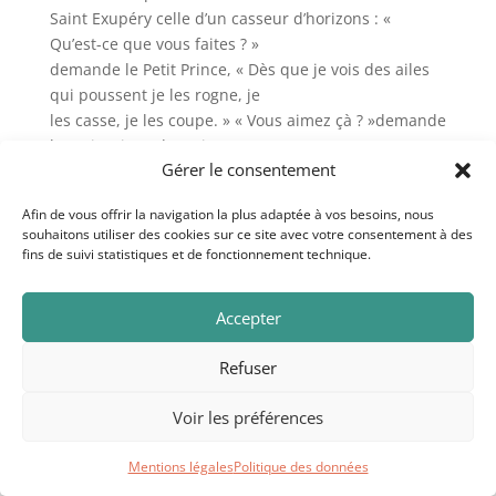
Saint Exupéry celle d’un casseur d’horizons : «
Qu’est-ce que vous faites ? »
demande le Petit Prince, « Dès que je vois des ailes
qui poussent je les rogne, je
les casse, je les coupe. » « Vous aimez çà ? »demande
le Petit Prince d’un air
Gérer le consentement
effrayé, « Oh oui j’aime çà, je n’en décolle plus
»répondit le rogneur
Afin de vous offrir la navigation la plus adaptée à vos besoins, nous
d’ailes. « Moi, dit le Petit Prince, j’aime l’horizon.
souhaitons utiliser des cookies sur ce site avec votre consentement à des
J’aime marcher doucement
fins de suivi statistiques et de fonctionnement technique.
vers une fontaine. »
Ainsi la pente la plus forte c’est celle qui consiste à
Accepter
ne pas marcher vers des
fontaines, c’est celle de la résignation devant les
Refuser
rapports de forces alors que
ceux-ci peuvent changer, alors qu’à chaque instant,
Voir les préférences
le réel contient plus de
possibles que l’on ne croit, alors que, disait
Mentions légales
Politique des données
magnifiquement un