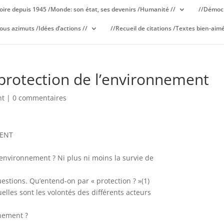
oire depuis 1945 /Monde: son état, ses devenirs /Humanité //
//Démocr
ous azimuts /Idées d’actions //
//Recueil de citations /Textes bien-aimé
protection de l’environnement
nt
|
0 commentaires
MENT
l’environnement ? Ni plus ni moins la survie de
estions. Qu’entend-on par « protection ? »(1)
Quelles sont les volontés des différents acteurs
nnement ?