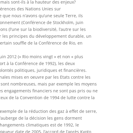
 mais sont-ils à la hauteur des enjeux?
nférences des Nations Unies sur
e que nous n’avons qu’une seule Terre, ils
vironnement (Conférence de Stockholm, juin
ns (l’une sur la biodiversité, l’autre sur les
r les principes du développement durable, un
certain souffle de la Conférence de Rio, en
uin 2012 (« Rio moins vingt » et non « plus
ort à la Conférence de 1992), les deux
lontés politiques, juridiques et financières.
nales mises en oeuvre par les Etats contre les
re sont nombreuses, mais par exemple les moyens
des engagements financiers ne sont pas pris ou ne
ceux de la Convention de 1994 de lutte contre la
exemple de la réduction des gaz à effet de serre,
 l’auberge de la décision les gens dorment
 changements climatiques est de 1992, le
vigueur date de 2005, l’accord de l’après Kyoto