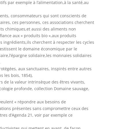
tifs par exemple à l’alimentation,à la santé,au
nts, consommateurs qui sont conscients de
taires, ces personnes, ces associations cherchent
ts chimiques,et aussi des aliments non
iance aux « produits bio »,aux produits
es ingrédients,ils cherchent à respecter les cycles
stissent le domaine économique par le
aire,l’épargne solidaire,les monnaies solidaires
.
rotégées, aux sanctuaires, inspirés entre autres
 les bois, 1854),
s de la valeur intrinsèque des êtres vivants,
’écologie profonde, collection Domaine sauvage,
veulent « répondre aux besoins de
ations présentes sans compromettre ceux des
itres d’Agenda 21, voir par exemple ce
oductivistes qui mettent en avant, de façon