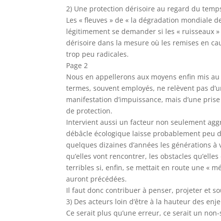
2) Une protection dérisoire au regard du temps
Les « fleuves » de « la dégradation mondiale d
légitimement se demander si les « ruisseaux »
dérisoire dans la mesure où les remises en ca
trop peu radicales.
Page 2
Nous en appellerons aux moyens enfin mis au 
termes, souvent employés, ne relèvent pas d’u
manifestation d’impuissance, mais d’une prise 
de protection.
Intervient aussi un facteur non seulement aggra
débâcle écologique laisse probablement peu de
quelques dizaines d’années les générations à v
qu’elles vont rencontrer, les obstacles qu’ell
terribles si, enfin, se mettait en route une «
auront précédées.
Il faut donc contribuer à penser, projeter et s
3) Des acteurs loin d’être à la hauteur des enje
Ce serait plus qu’une erreur, ce serait un non-s