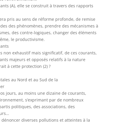
ts (A), elle se construit à travers des rapports
 sera pris au sens de réforme profonde, de remise
ondes des phénomènes, prendre des mécanismes à
ismes, des contre-logiques, changer des éléments
même, le productivisme.
rants
non exhaustif mais significatif, de ces courants,
rants majeurs et opposés relatifs à la nature
it à cette protection (2) ?
tales au Nord et au Sud de la
ser
nos jours, au moins une dizaine de courants,
environnement, s’exprimant par de nombreux
artis politiques, des associations, des
eurs…
 dénoncer diverses pollutions et atteintes à la