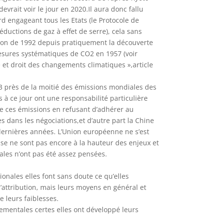
evrait voir le jour en 2020.Il aura donc fallu
d engageant tous les Etats (le Protocole de
éductions de gaz à effet de serre), cela sans
ion de 1992 depuis pratiquement la découverte
mesures systématiques de CO2 en 1957 (voir
ue et droit des changements climatiques »,article
13 près de la moitié des émissions mondiales des
is à ce jour ont une responsabilité particulière
de ces émissions en refusant d’adhérer au
s dans les négociations,et d’autre part la Chine
 dernières années. L’Union européenne ne s’est
se ne sont pas encore à la hauteur des enjeux et
nales n’ont pas été assez pensées.
onales elles font sans doute ce qu’elles
attribution, mais leurs moyens en général et
e leurs faiblesses.
ementales certes elles ont développé leurs