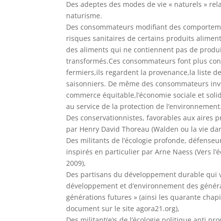
Des adeptes des modes de vie « naturels » rela
naturisme.
Des consommateurs modifiant des comporteme
risques sanitaires de certains produits alimen
des aliments qui ne contiennent pas de produi
transformés.Ces consommateurs font plus conf
fermiers,ils regardent la provenance,la liste d
saisonniers. De même des consommateurs inve
commerce équitable,l’économie sociale et solid
au service de la protection de l’environnement
Des conservationnistes, favorables aux aires p
par Henry David Thoreau (Walden ou la vie dans
Des militants de l’écologie profonde, défenseur
inspirés en particulier par Arne Naess (Vers l
2009),
Des partisans du développement durable qui 
développement et d’environnement des génér
générations futures » (ainsi les quarante chap
document sur le site agora21.org),
Des militant(e)s de l’écologie politique anti pr