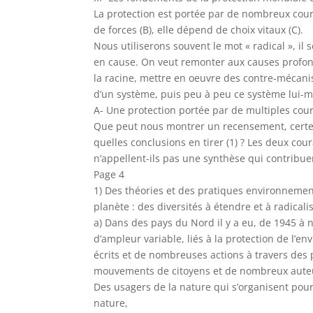
La protection est portée par de nombreux couran
de forces (B), elle dépend de choix vitaux (C).
Nous utiliserons souvent le mot « radical », il
en cause. On veut remonter aux causes prof
la racine, mettre en oeuvre des contre-mécan
d’un système, puis peu à peu ce système lui-
A- Une protection portée par de multiples cou
Que peut nous montrer un recensement, certes 
quelles conclusions en tirer (1) ? Les deux cou
n’appellent-ils pas une synthèse qui contribuera
Page 4
1) Des théories et des pratiques environnemen
planète : des diversités à étendre et à radicali
a) Dans des pays du Nord il y a eu, de 1945 à 
d’ampleur variable, liés à la protection de l’
écrits et de nombreuses actions à travers des p
mouvements de citoyens et de nombreux aut
Des usagers de la nature qui s’organisent pour
nature,