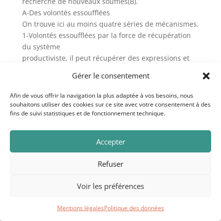
recherche de nouveaux souffles(B).
A-Des volontés essoufflées
On trouve ici au moins quatre séries de mécanismes.
1-Volontés essoufflées par la force de récupération
du système
productiviste, il peut récupérer des expressions et
surtout des
Gérer le consentement
pratiques qui se voulaient différentes ou qui étaient
en rupture avec
Afin de vous offrir la navigation la plus adaptée à vos besoins, nous
lui.
souhaitons utiliser des cookies sur ce site avec votre consentement à des
fins de suivi statistiques et de fonctionnement technique.
2-Volontés essoufflées par des échecs personnels et
collectifs pour
changer l’ordre dominant et se changer soi-même en
Accepter
tant qu’acteur
(personnes ou collectivités) lorsque c’est nécessaire.
Refuser
3-Volontés essoufflées par le sentiment du statu quo
: d’une petite
Voir les préférences
avancée locale mais un statu quo global, ou bien
d’une avancée
Mentions légales
Politique des données
globale qui ne se traduit pas localement.