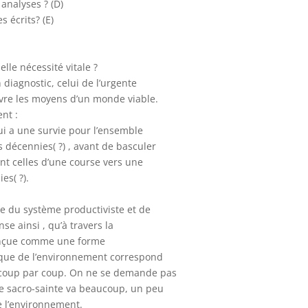
analyses ? (D)
s écrits? (E)
lle nécessité vitale ?
n diagnostic, celui de l’urgente
uvre les moyens d’un monde viable.
nt :
qui a une survie pour l’ensemble
 décennies( ?) , avant de basculer
nt celles d’une course vers une
es( ?).
e du système productiviste et de
se ainsi , qu’à travers la
 conçue comme une forme
tique de l’environnement correspond
coup par coup. On ne se demande pas
e sacro-sainte va beaucoup, un peu
e l’environnement.