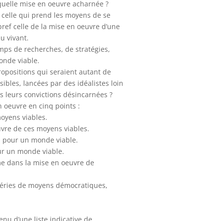
quelle mise en oeuvre acharnée ?
 celle qui prend les moyens de se
, bref celle de la mise en oeuvre d’une
u vivant.
mps de recherches, de stratégies,
onde viable.
 propositions qui seraient autant de
ssibles, lancées par des idéalistes loin
ns leurs convictions désincarnées ?
 oeuvre en cinq points :
moyens viables.
uvre de ces moyens viables.
s pour un monde viable.
ur un monde viable.
me dans la mise en oeuvre de
 séries de moyens démocratiques,
enu d’une liste indicative de