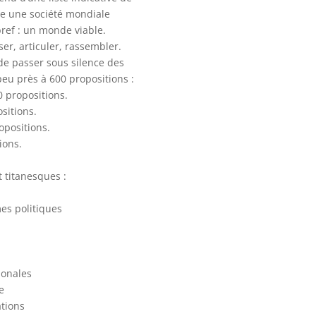
e une société mondiale
bref : un monde viable.
ser, articuler, rassembler.
s de passer sous silence des
eu près à 600 propositions :
0 propositions.
sitions.
opositions.
ions.
 titanesques :
mes politiques
ionales
e
ations