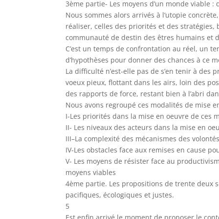
3ème partie- Les moyens d’un monde viable : 
Nous sommes alors arrivés à l’utopie concrète,
réaliser, celles des priorités et des stratégies
communauté de destin des êtres humains et d
C’est un temps de confrontation au réel, un te
d’hypothèses pour donner des chances à ce m
La difficulté n’est-elle pas de s’en tenir à des
voeux pieux, flottant dans les airs, loin des po
des rapports de force, restant bien à l’abri da
Nous avons regroupé ces modalités de mise en
I-Les priorités dans la mise en oeuvre de ces 
II- Les niveaux des acteurs dans la mise en oe
III–La complexité des mécanismes des volonté
IV-Les obstacles face aux remises en cause po
V- Les moyens de résister face au productivis
moyens viables
4ème partie. Les propositions de trente deux
pacifiques, écologiques et justes.
5
Est enfin arrivé le moment de proposer le cont