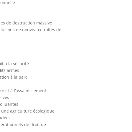
ionnelle
rmes de destruction massive
nclusions de nouveaux traités de
t
it à la sécurité
lits armés
tion à la paix
e et à l’assainissement
sives
polluantes
t une agriculture écologique
radées
érationnels de droit de