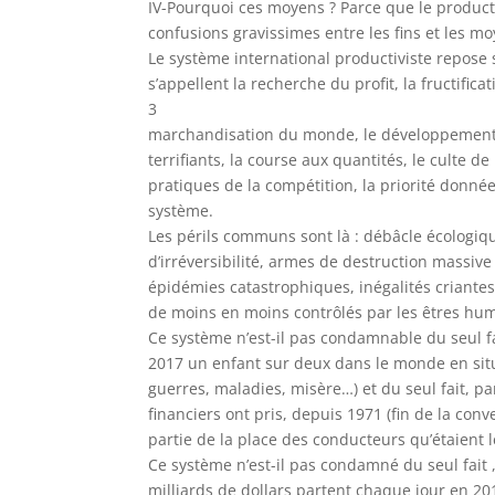
IV-Pourquoi ces moyens ? Parce que le product
confusions gravissimes entre les fins et les m
Le système international productiviste repose 
s’appellent la recherche du profit, la fructifica
3
marchandisation du monde, le développement
terrifiants, la course aux quantités, le culte de
pratiques de la compétition, la priorité donnée
système.
Les périls communs sont là : débâcle écologiq
d’irréversibilité, armes de destruction massive
épidémies catastrophiques, inégalités criantes
de moins en moins contrôlés par les êtres hu
Ce système n’est-il pas condamnable du seul fai
2017 un enfant sur deux dans le monde en situ
guerres, maladies, misère…) et du seul fait, 
financiers ont pris, depuis 1971 (fin de la conve
partie de la place des conducteurs qu’étaient l
Ce système n’est-il pas condamné du seul fait 
milliards de dollars partent chaque jour en 20