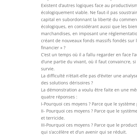
Existent d’autres logiques face au productivism
écologiquement viable. Ne faut-il pas soustrai
capital en subordonnant la liberté du commerc
écologiques, en considérant aussi que les bie
marchandises, en imposant une réglementation
créant de nouveaux fonds massifs fondés sur
financier » ?
C’est un temps où il a fallu regarder en face l
d’une partie du vivant, où il faut convaincre, si 
survie.
La difficulté n’était-elle pas d’éviter une analy
des solutions dérisoires ?
La démonstration a voulu être faite en une mê
quatre réponses :
I-Pourquoi ces moyens ? Parce que le système p
II- Pourquoi ces moyens ? Parce que le systèm
et terricide.
III-Pourquoi ces moyens ? Parce que le produc
qui s’accélère et d’un avenir qui se réduit.