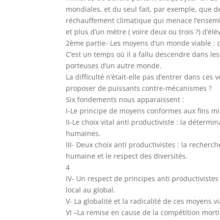
mondiales, et du seul fait, par exemple, que d
réchauffement climatique qui menace l’ensemb
et plus d’un mètre ( voire deux ou trois ?) d’é
2ème partie- Les moyens d’un monde viable : 
C’est un temps où il a fallu descendre dans le
porteuses d’un autre monde.
La difficulté n’était-elle pas d’entrer dans ces 
proposer de puissants contre-mécanismes ?
Six fondements nous apparaissent :
I-Le principe de moyens conformes aux fins mi
II-Le choix vital anti productiviste : la détermi
humaines.
III- Deux choix anti productivistes : la recherch
humaine et le respect des diversités.
4
IV- Un respect de principes anti productiviste
local au global.
V- La globalité et la radicalité de ces moyens v
VI –La remise en cause de la compétition mort