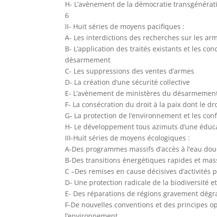
H- L’avènement de la démocratie transgénérat
6
II- Huit séries de moyens pacifiques :
A- Les interdictions des recherches sur les a
B- L’application des traités existants et les co
désarmement
C- Les suppressions des ventes d’armes
D- La création d’une sécurité collective
E- L’avènement de ministères du désarmemen
F- La consécration du droit à la paix dont le dro
G- La protection de l’environnement et les conf
H- Le développement tous azimuts d’une éduca
III-Huit séries de moyens écologiques :
A-Des programmes massifs d’accès à l’eau douc
B-Des transitions énergétiques rapides et mas
C –Des remises en cause décisives d’activités 
D- Une protection radicale de la biodiversité e
E- Des réparations de régions gravement dég
F-De nouvelles conventions et des principes op
l’environnement