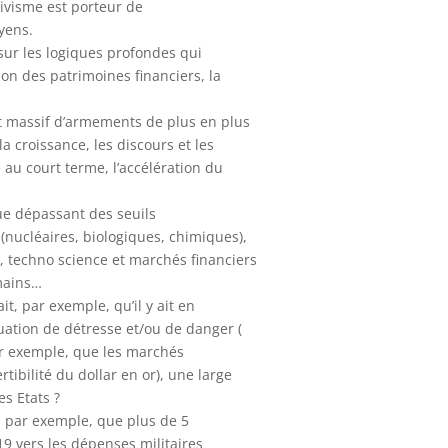
ivisme est porteur de
oyens.
sur les logiques profondes qui
tion des patrimoines financiers, la
 massif d’armements de plus en plus
 la croissance, les discours et les
 au court terme, l’accélération du
ue dépassant des seuils
 (nucléaires, biologiques, chimiques),
, techno science et marchés financiers
mains…
t, par exemple, qu’il y ait en
ation de détresse et/ou de danger (
par exemple, que les marchés
rtibilité du dollar en or), une large
es Etats ?
, par exemple, que plus de 5
19 vers les dépenses militaires