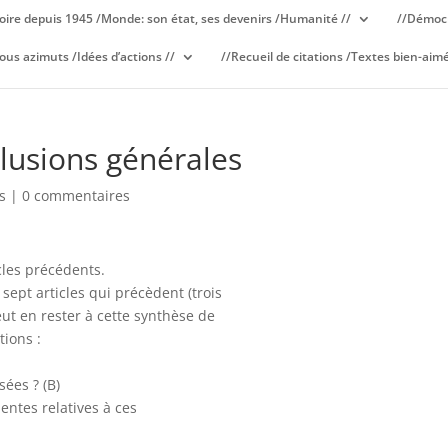
oire depuis 1945 /Monde: son état, ses devenirs /Humanité //
//Démocr
ous azimuts /Idées d’actions //
//Recueil de citations /Textes bien-aimé
lusions générales
s
|
0 commentaires
cles précédents.
es sept articles qui précèdent (trois
eut en rester à cette synthèse de
tions :
ées ? (B)
entes relatives à ces