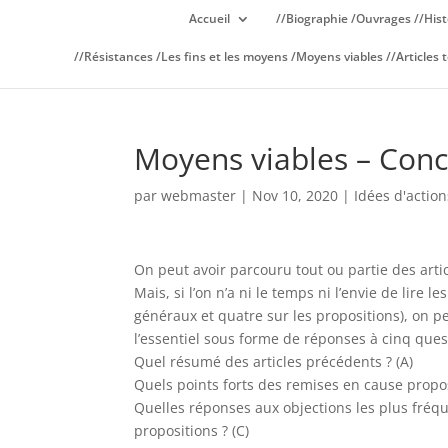
Accueil
//Biographie /Ouvrages //Hist
//Résistances /Les fins et les moyens /Moyens viables //Articles t
Moyens viables – Conc
par
webmaster
|
Nov 10, 2020
|
Idées d'action
On peut avoir parcouru tout ou partie des arti
Mais, si l’on n’a ni le temps ni l’envie de lire l
généraux et quatre sur les propositions), on p
l’essentiel sous forme de réponses à cinq ques
Quel résumé des articles précédents ? (A)
Quels points forts des remises en cause propos
Quelles réponses aux objections les plus fréqu
propositions ? (C)