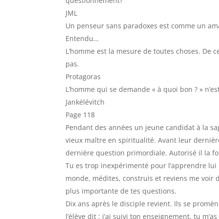
questionnement?
JML
Un penseur sans paradoxes est comme un ama
Entendu…
L’homme est la mesure de toutes choses. De cel
pas.
Protagoras
L’homme qui se demande « à quoi bon ? » n’est
Jankélévitch
Page 118
Pendant des années un jeune candidat à la sag
vieux maître en spiritualité. Avant leur derniè
dernière question primordiale. Autorisé il la fo
Tu es trop inexpérimenté pour l’apprendre lui 
monde, médites, construis et reviens me voir 
plus importante de tes questions.
Dix ans après le disciple revient. Ils se prom
l’élève dit : j’ai suivi ton enseignement, tu m’as