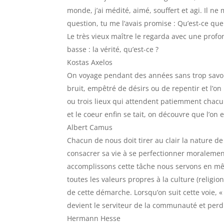
monde, j’ai médité, aimé, souffert et agi. Il 
question, tu me l’avais promise : Qu’est-ce que 
Le très vieux maître le regarda avec une profo
basse : la vérité, qu’est-ce ?
Kostas Axelos
On voyage pendant des années sans trop savoir
bruit, empêtré de désirs ou de repentir et l’o
ou trois lieux qui attendent patiemment chac
et le coeur enfin se tait, on découvre que l’on e
Albert Camus
Chacun de nous doit tirer au clair la nature de 
consacrer sa vie à se perfectionner moralement 
accomplissons cette tâche nous servons en mê
toutes les valeurs propres à la culture (religion
de cette démarche. Lorsqu’on suit cette voie, «
devient le serviteur de la communauté et perd 
Hermann Hesse