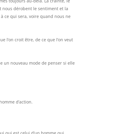
 toujours au-delà. La crainte, le
et nous dérobent le sentiment et la
à ce qui sera, voire quand nous ne
ue l’on croit être, de ce que l’on veut
le un nouveau mode de penser si elle
 homme d’action.
oui qui est celui d’un homme qui