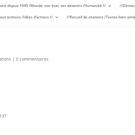
oire depuis 1945 /Monde: son état, ses devenirs /Humanité //
//Démocr
ous azimuts /Idées d’actions //
//Recueil de citations /Textes bien-aimé
ations
|
0 commentaires
:137