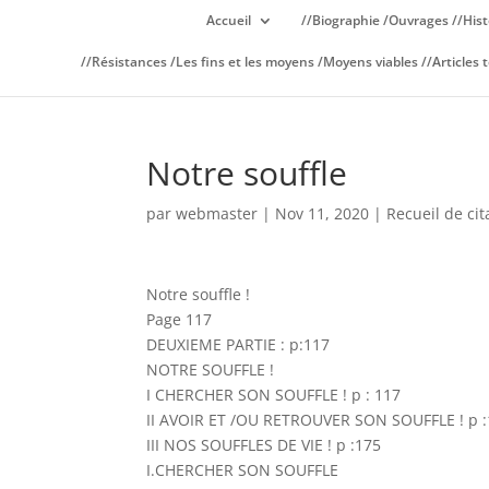
Accueil
//Biographie /Ouvrages //Hist
//Résistances /Les fins et les moyens /Moyens viables //Articles t
Notre souffle
par
webmaster
|
Nov 11, 2020
|
Recueil de cit
Notre souffle !
Page 117
DEUXIEME PARTIE : p:117
NOTRE SOUFFLE !
I CHERCHER SON SOUFFLE ! p : 117
II AVOIR ET /OU RETROUVER SON SOUFFLE ! p 
III NOS SOUFFLES DE VIE ! p :175
I.CHERCHER SON SOUFFLE