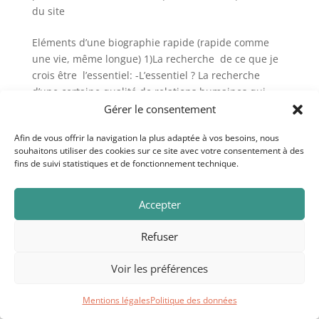
du site
Eléments d’une biographie rapide (rapide comme
une vie, même longue) 1)La recherche de ce que je
crois être l’essentiel: -L’essentiel ? La recherche
d’une certaine qualité de relations humaines qui
brise les solitudes, change les destins. L’amour,...
Gérer le consentement
Afin de vous offrir la navigation la plus adaptée à vos besoins, nous
souhaitons utiliser des cookies sur ce site avec votre consentement à des
Au trésor des souffles. Copyright © 2020. Crédits
fins de suivi statistiques et de fonctionnement technique.
photo: Curioso Photography.
Mentions légales
Accepter
Refuser
Au trésor des souffles © 2026 - Illustration: Curioso
photography, Mariusz Prusaczyk
Voir les préférences
Mentions légales
Politique des données