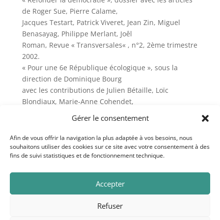
de Roger Sue, Pierre Calame,
Jacques Testart, Patrick Viveret, Jean Zin, Miguel
Benasayag, Philippe Merlant, Joêl
Roman, Revue « Transversales« , n°2, 2ème trimestre
2002.
« Pour une 6e République écologique », sous la
direction de Dominique Bourg
avec les contributions de Julien Bétaille, Loïc
Blondiaux, Marie-Anne Cohendet,
Jean-Michel Fourniau, Bastien François, Philippe
Gérer le consentement
Marzolf, Yves Sintomer , éditions
Odile Jacob,2011.
Afin de vous offrir la navigation la plus adaptée à vos besoins, nous
souhaitons utiliser des cookies sur ce site avec votre consentement à des
fins de suivi statistiques et de fonctionnement technique.
Au trésor des souffles. Copyright © 2020. Crédits
Accepter
photo: Curioso Photography.
Mentions légales
Refuser