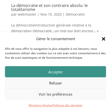
La démocratie et son contraire absolu: le
totalitarisme
par
webmaster
|
Nov 10, 2020
|
Démocratie
La démocratieIntroduction générale relative à la
démocratie« Démocratie…un mot qui dort encore… »
écrivait un poète américain. (WaltWhitman, 1819-
Gérer le consentement
1892, Perspectives démocratiques, édit. Belin,
2011).En prononçant ce mot de nombreuses
Afin de vous offrir la navigation la plus adaptée à vos besoins, nous
souhaitons utiliser des cookies sur ce site avec votre consentement à des
questions arrivent au coeur et à...
fins de suivi statistiques et de fonctionnement technique.
Au trésor des souffles. Copyright © 2020. Crédits
Accepter
photo: Curioso Photography.
Mentions légales
Refuser
Voir les préférences
Au trésor des souffles © 2026 - Illustration: Curioso
photography, Mariusz Prusaczyk
Mentions légales
Politique des données