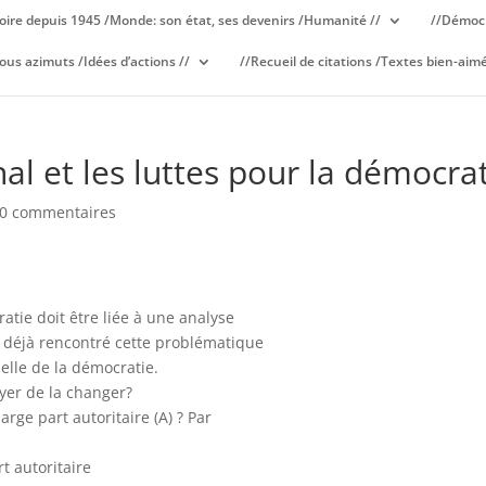
oire depuis 1945 /Monde: son état, ses devenirs /Humanité //
//Démocr
ous azimuts /Idées d’actions //
//Recueil de citations /Textes bien-aimé
al et les luttes pour la démocra
0 commentaires
atie doit être liée à une analyse
s déjà rencontré cette problématique
selle de la démocratie.
yer de la changer?
arge part autoritaire (A) ? Par
t autoritaire