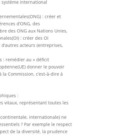
 système international
vernementales(ONG) : créer et
férences d’ONG, des
bre des ONG aux Nations Unies,
nales(OI) : créer des OI
d’autres acteurs (entreprises,
 : remédier au « déficit
opéenne(UE) donner le pouvoir
 à la Commission, c’est-à-dire à
phiques :
s vitaux, représentant toutes les
continentale, internationale) ne
essentiels ? Par exemple le respect
spect de la diversité, la prudence