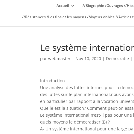
Accueil
//Biographie /Ouvrages //Hist
//Résistances /Les fins et les moyens /Moyens viables //Articles t
Le système internation
par
webmaster
|
Nov 10, 2020
|
Démocratie
|
Introduction
Une analyse des luttes internes pour la démocr
des luttes sur le plan international,nous avon
en particulier par rapport à la vocation univer
Quelle est la situation? Comment peut-on essa
Le système international n’est-il pas pour une l
quels moyens le démocratiser (B) ?
A- Un système international pour une large par