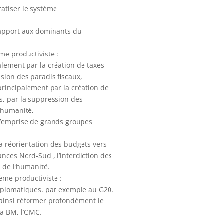
atiser le système
apport aux dominants du
me productiviste :
lement par la création de taxes
ssion des paradis fiscaux,
principalement par la création de
s, par la suppression des
l’humanité,
à l’emprise de grands groupes
la réorientation des budgets vers
nces Nord-Sud , l’interdiction des
 de l’humanité.
ème productiviste :
iplomatiques, par exemple au G20,
, ainsi réformer profondément le
la BM, l’OMC.