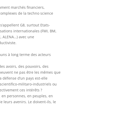
mment marchés financiers,
complexes de la techno science
’appellent G8, surtout Etats-
ations internationales (FMI, BM,
E, ALENA…) avec une
ctiviste.
muns à long terme des acteurs
es avoirs, des pouvoirs, des
s peuvent ne pas être les mêmes que
a défense d’un pays est-elle
cientifico-militaro-industriels ou
ectivement ces intérêts ?
, en personnes, en peuples, en
leurs avenirs. Le doivent-ils, le