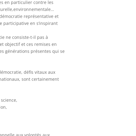
s en particulier contre les
lturelle,environnementale…
démocratie représentative et
participative en s’inspirant
ie ne consiste-t-il pas à
t objectif et ces remises en
les générations présentes qui se
démocratie, défis vitaux aux
rnationaux, sont certainement
 science,
ion,
 appelle aux volontés,aux