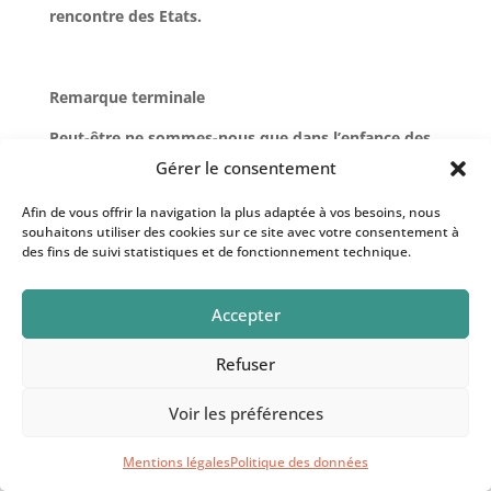
rencontre des Etats.
Remarque terminale
Peut-être ne sommes-nous que dans l’enfance des
droits de l’humanité ?
Gérer le consentement
On ne peut s’empêcher de penser qu’il est grand
Afin de vous offrir la navigation la plus adaptée à vos besoins, nous
temps (déjà tard mais encore temps) que cet
souhaitons utiliser des cookies sur ce site avec votre consentement à
des fins de suivi statistiques et de fonctionnement technique.
avènement voit le jour. L’enjeu est , très
probablement, ni plus ni moins celui de la survie
de l’humanité et d’une grande partie du vivant.
Accepter
Ces droits , avec ceux des personnes, des peuples
Refuser
et de la nature, contribueront-ils à passer, de
l’autodestruction à la viabilité ?
Voir les préférences
Mentions légales
Politique des données
Au trésor des souffles © 2026 - Illustration: Curioso