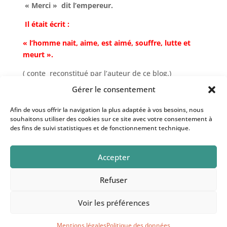
« Merci » dit l’empereur.
Il était écrit :
« l’homme nait, aime, est aimé, souffre, lutte et
meurt ».
( conte reconstitué par l’auteur de ce blog.)
Gérer le consentement
Un inconnu arrivé en retard proposa une autre
formule qui sembla elle aussi
Afin de vous offrir la navigation la plus adaptée à vos besoins, nous
souhaitons utiliser des cookies sur ce site avec votre consentement à
plaire à l’empereur :
des fins de suivi statistiques et de fonctionnement technique.
« Quels souffles ?
Accepter
Notre souffle !
Un souffle… »
Refuser
Voir les préférences
Au trésor des souffles © 2026 - Illustration: Curioso
photography, Mariusz Prusaczyk
Mentions légales
Politique des données