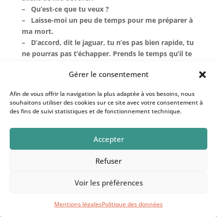
– Qu’est-ce que tu veux ?
– Laisse-moi un peu de temps pour me préparer à
ma mort.
– D’accord, dit le jaguar, tu n’es pas bien rapide, tu
ne pourras pas t’échapper. Prends le temps qu’il te
faut mais fais vite, j’ai faim.
Gérer le consentement
A ces mots, la tortue se rue sur le sol, commence
à frapper le sable de sa patte, se tourne dans un
Afin de vous offrir la navigation la plus adaptée à vos besoins, nous
sens puis dans l’autre, secoue la terre dans tous les
souhaitons utiliser des cookies sur ce site avec votre consentement à
sens. Puis elle se calme, vient se placer devant le
des fins de suivi statistiques et de fonctionnement technique.
jaguar et lui dit :
– C’est bon, je suis prête.
Accepter
– Mais qu’est-ce que tu as fait, je ne comprends
pas.
Refuser
– Aujourd’hui, tu me manges et contre ça, je ne
peux rien. Mais demain, les hommes vont passer
Voir les préférences
par ici et ils verront les traces du combat acharné
d’un jaguar et d’une toute petite tortue. Alors,
Mentions légales
Politique des données
peut-être auront-ils le courage de venir t’affronter