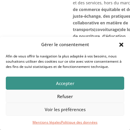
et des services, hors du marc
de commerce équitable et 
juste-échange, des pratique
collaborative en matière de
transports(covoiturage)de l
de nourriture, d’éducation…
Gérer le consentement
Le troisième axe consiste à «
financier »
en adoptant entre
Afin de vous offrir la navigation la plus adaptée à vos besoins, nous
massive sur les transactions 
souhaitons utiliser des cookies sur ce site avec votre consentement à
des fins de suivi statistiques et de fonctionnement technique.
remettant en cause les paradi
contre-mécanismes à créer s
rapports de force sont à renv
Accepter
gigantesque mais vital.
Refuser
Le quatrième axe est constitu
certaines productions du mar
Voir les préférences
plus ou moins nuisibles aux
l’économie plurielle, les
reco
Mentions légales
Politique des données
exemple des industries d’ar