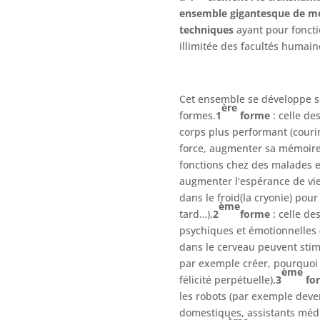
ensemble gigantesque de mo
techniques
ayant pour foncti
illimitée des facultés humain
Cet ensemble se développe s
ère
formes.
1
forme
: celle de
corps plus performant (courir
force, augmenter sa mémoire,
fonctions chez des malades 
augmenter l’espérance de vie
dans le froid(la cryonie) pou
ème
tard…),
2
forme
: celle de
psychiques et émotionnelles 
dans le cerveau peuvent stim
par exemple créer, pourquoi 
ème
félicité perpétuelle),
3
for
les robots (par exemple de
domestiques, assistants méd