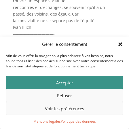
rouvrir un espace social de
rencontres et d’échanges, se souvenir qu’il a un
passé, des voisins, des égaux. Car
la convivialité ne se sépare pas de l’équité.
Ivan Illich
——————————-
Le faux débat entre moins de marché et plus d’Etat
Gérer le consentement
ou plus de marché et moins
d’Etat ne laisse aux citoyens le choix qu’entre deux
Afin de vous offrir la navigation la plus adaptée à vos besoins, nous
mécanismes de dépossession.
souhaitons utiliser des cookies sur ce site avec votre consentement à des
fins de suivi statistiques et de fonctionnement technique.
L’issue à l’actuelle crise de société doit être cherchée
dans à la fois moins de
marché, moins d’Etat et plus d’échanges qui ne sont
Accepter
commandés ni par l’argent ni
par l’administration mais fondés sur des réseaux
Refuser
d’aide mutuelle, de coopération
volontaire, de solidarité auto-organisée.
Voir les préférences
André Gorz
———————————
Mentions légales
Politique des données
Les gens s’aperçoivent que l’objectif central de la vie