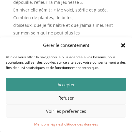
dépouillé, refleurira ma jeunesse ».
En hiver elle gémit : « Me voici, stérile et glacée.
Combien de plantes, de bêtes,
d’oiseaux, que je fis naître et que j’aimais meurent
sur mon sein qui ne peut plus les
nourrir ni les réchauffer. Le destin est-il donc scellé ?
Gérer le consentement
Est-ce, pour toujours, la victoire
de la mort ? Non. Déjà, sous mon sol inerte, un sourd
Afin de vous offrir la navigation la plus adaptée à vos besoins, nous
souhaitons utiliser des cookies sur ce site avec votre consentement à des
travail s’accomplit. Immobile
fins de suivi statistiques et de fonctionnement technique.
au fond des ténèbres, je pressens le merveilleux
retour de la lumière et de la vie ».
Accepter
Charles de Gaulle
Page 222
Refuser
———————————–
Urgence et long terme
Voir les préférences
Il y a une sacralisation de l’urgence érigée en
Mentions légales
Politique des données
catégorie centrale du politique. Nos